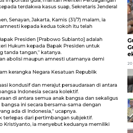
us importasi gula, mantan Menteri Perdagangan
pada terdakwa kasus suap, Sekretaris Jenderal
en, Senayan, Jakarta, Kamis (31/7) malam, ia
mnesti kepada kedua tokoh itu telah
pak Presiden [Prabowo Subianto] adalah
G
eri Hukum kepada Bapak Presiden untuk
G
g tanda tangan,” katanya.
e
an abolisi maupun amnesti utamanya demi
20 
alam kerangka Negara Kesatuan Republik
uasi kondusif dan merajut persaudaraan di antara
gsa Indonesia secara kolektif.
araan di antara semua anak bangsa dan sekaligus
angsa ini secara bersama-sama dengan
 yang ada di Indonesia,” ucapnya.
 terlepas dari pertimbangan subjektif.
Kristiyanto, ia menyebut keduanya memiliki