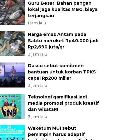
Guru Besar: Bahan pangan
lokal jaga kualitas MBG, biaya
terjangkau
1 jam lalu
Harga emas Antam pada
Sabtu meroket Rp40.000 jadi
Rp2,690 juta/gr
3 jam lalu
Dasco sebut komitmen
bantuan untuk korban TPKS
capai Rp200 miliar
3 jam lalu
Teknologi gamifikasi jadi
media promosi produk kreatif
dan wisataRI
3 jam lalu
Waketum MUI sebut
pemimpin harus adaptif