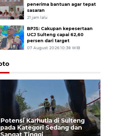
penerima bantuan agar tepat
sasaran
21 jam lalu
BPJS: Cakupan kepesertaan
UCJ Sulteng capai 62,60
persen dari target
07 August 2026 10:38 WIB
oto
Potensi Karhutla di Sulteng
pada Kategori Sedang dan
Penjuala
Sangat Tinggi
Kemerdek