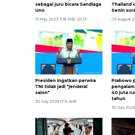
sebagai juru bicara Sandiaga
Thailand 
Uno
Senin sor
01 May 2023 11:18 WIB, 2023
03 August 2
Presiden ingatkan perwira
Prabowo p
TNI tidak jadi "jenderal
pengalam
salon"
40 juta r
tahun
30 July 2026 17:15 WIB
30 July 2026