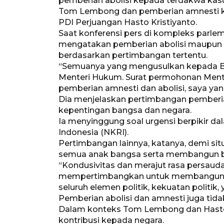
pemberian abolisi kepada terdakwa kas
Tom Lembong dan pemberian amnesti ke
PDI Perjuangan Hasto Kristiyanto.
Saat konferensi pers di kompleks parlem
mengatakan pemberian abolisi maupun a
berdasarkan pertimbangan tertentu.
“Semuanya yang mengusulkan kepada Ba
Menteri Hukum. Surat permohonan Ment
pemberian amnesti dan abolisi, saya yan
Dia menjelaskan pertimbangan pemberi
kepentingan bangsa dan negara.
Ia menyinggung soal urgensi berpikir d
Indonesia (NKRI).
Pertimbangan lainnya, katanya, demi sit
semua anak bangsa serta membangun ban
“Kondusivitas dan merajut rasa persaud
mempertimbangkan untuk membangun b
seluruh elemen politik, kekuatan politik,
Pemberian abolisi dan amnesti juga tidak
Dalam konteks Tom Lembong dan Hasto 
kontribusi kepada negara.