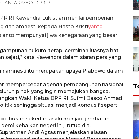
an. (ANTARA/HO-DPR RI)
PR RI Kawendra Lukistian menilai pemberian
g dan amnesti kepada Hasto Kristi
yanto
ianto mempunyai jiwa kenegaraan yang besar.
gampunan hukum, tetapi cerminan luasnya hati
 sejati,” kata Kawendra dalam siaran pers yang
dan amnesti itu merupakan upaya Prabowo dalam
apat mempercepat agenda pembangunan nasional
T
luruh pihak yang ingin memajukan bangsa.
langkah Wakil Ketua DPR RI, Sufmi Dasco Ahmad,
itik sehingga situasi menjadi kondusif seperti
sco, bukan sekedar selalu menjadi jembatan
emi kebaikan negeri ini," tutup dia.
upratman Andi Agtas menjelaskan alasan