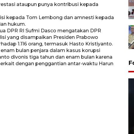
estasi ataupun punya kontribusi kepada
isi kepada Tom Lembong dan amnesti kepada
jian hukum.
tua DPR RI Sufmi Dasco mengatakan DPR
isi yang disampaikan Presiden Prabowo
dap 1.116 orang, termasuk Hasto Kristiyanto.
enam bulan penjara dalam kasus korupsi
anto divonis tiga tahun dan enam bulan karena
F
 terkait dengan penggantian antar-waktu Harun
Layanan pembuatan SIM Baru
di Satpas Polresta Palu