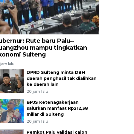
ubernur: Rute baru Palu--
uangzhou mampu tingkatkan
konomi Sulteng
jam lalu
DPRD Sulteng minta DBH
daerah penghasil tak dialihkan
ke daerah lain
20 jam lalu
BPJS Ketenagakerjaan
salurkan manfaat Rp212,38
miliar di Sulteng
20 jam lalu
Pemkot Palu validasi calon