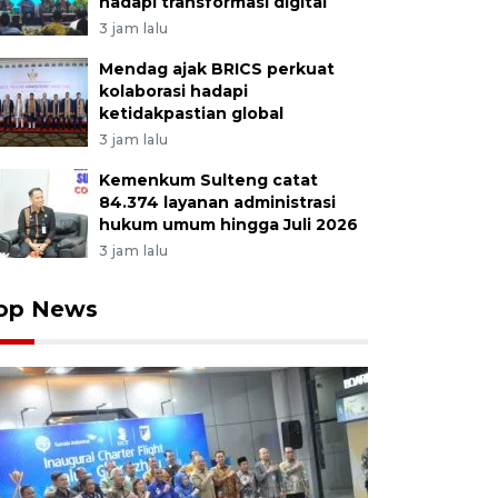
hadapi transformasi digital
3 jam lalu
Mendag ajak BRICS perkuat
kolaborasi hadapi
ketidakpastian global
3 jam lalu
Kemenkum Sulteng catat
84.374 layanan administrasi
hukum umum hingga Juli 2026
3 jam lalu
op News