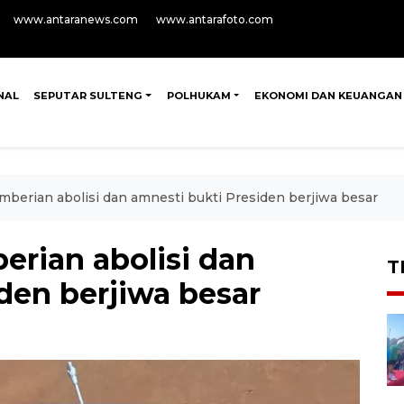
www.antaranews.com
www.antarafoto.com
NAL
SEPUTAR SULTENG
POLHUKAM
EKONOMI DAN KEUANGAN
berian abolisi dan amnesti bukti Presiden berjiwa besar
rian abolisi dan
T
den berjiwa besar