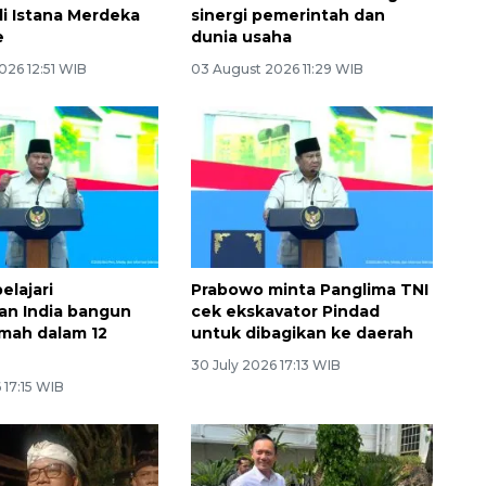
di Istana Merdeka
sinergi pemerintah dan
e
dunia usaha
026 12:51 WIB
03 August 2026 11:29 WIB
elajari
Prabowo minta Panglima TNI
an India bangun
cek ekskavator Pindad
umah dalam 12
untuk dibagikan ke daerah
30 July 2026 17:13 WIB
 17:15 WIB