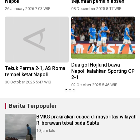
Napoli
sejumlah pemain absen
26 January 2026 7:03 WIB
08 December 2025 8:17 WIB
Dua gol Hojlund bawa
Tekuk Parma 2-1, AS Roma
i
Napoli kalahkan Sporting CP
tempel ketat Napoli
2-1
30 October 2025 5:47 WIB
02 October 2025 5:46 WIB
Berita Terpopuler
BMKG prakirakan cuaca di mayoritas wilayah
RI berawan tebal pada Sabtu
10 jam lalu