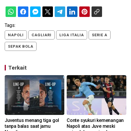
Tags:
NAPOLI
CAGLIARI
LIGA ITALIA
SERIE A
SEPAK BOLA
Terkait
i
Juventus menang tiga gol
Conte syukuri kemenangan
tanpa balas saat jamu
Napoli atas Juve meski