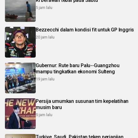
RI berawan tebal pada Sabtu
5 jam lalu
Bezzecchi dalam kondisi fit untuk GP Inggris
20 jam lalu
Gubernur: Rute baru Palu--Guangzhou
mampu tingkatkan ekonomi Sulteng
19 jam lalu
Persija umumkan susunan tim kepelatihan
musim baru
5 jam lalu
Turkiye, Saudi, Pakistan teken perjanjian