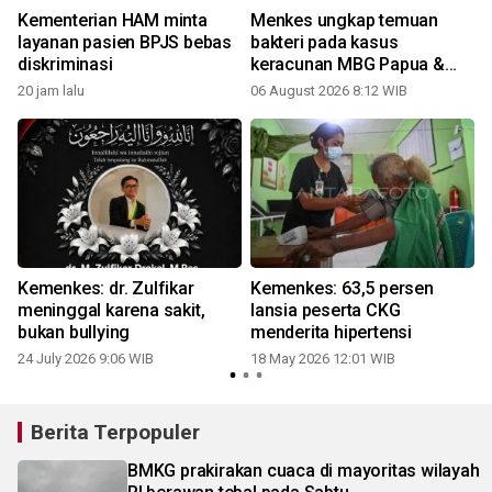
s
Kementerian HAM minta
Menkes ungkap temuan
n
layanan pasien BPJS bebas
bakteri pada kasus
diskriminasi
keracunan MBG Papua &
Semarang
20 jam lalu
06 August 2026 8:12 WIB
2
Kemenkes: dr. Zulfikar
Kemenkes: 63,5 persen
meninggal karena sakit,
lansia peserta CKG
bukan bullying
menderita hipertensi
24 July 2026 9:06 WIB
18 May 2026 12:01 WIB
Berita Terpopuler
BMKG prakirakan cuaca di mayoritas wilayah