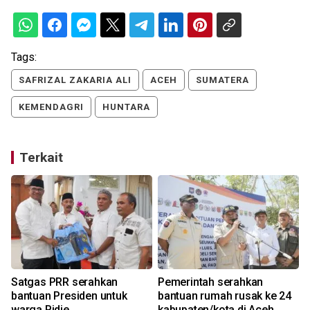
Tags:
SAFRIZAL ZAKARIA ALI
ACEH
SUMATERA
KEMENDAGRI
HUNTARA
Terkait
Satgas PRR serahkan
Pemerintah serahkan
bantuan Presiden untuk
bantuan rumah rusak ke 24
warga Pidie
kabupaten/kota di Aceh