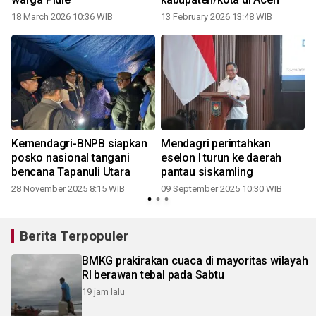
18 March 2026 10:36 WIB
13 February 2026 13:48 WIB
Kemendagri-BNPB siapkan
Mendagri perintahkan
posko nasional tangani
eselon I turun ke daerah
bencana Tapanuli Utara
pantau siskamling
28 November 2025 8:15 WIB
09 September 2025 10:30 WIB
Berita Terpopuler
BMKG prakirakan cuaca di mayoritas wilayah
RI berawan tebal pada Sabtu
19 jam lalu