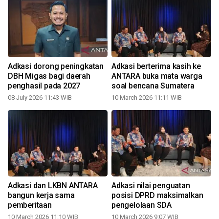
Adkasi dorong peningkatan
Adkasi berterima kasih ke
DBH Migas bagi daerah
ANTARA buka mata warga
penghasil pada 2027
soal bencana Sumatera
08 July 2026 11:43 WIB
10 March 2026 11:11 WIB
2
Adkasi dan LKBN ANTARA
Adkasi nilai penguatan
bangun kerja sama
posisi DPRD maksimalkan
pemberitaan
pengelolaan SDA
10 March 2026 11:10 WIB
10 March 2026 9:07 WIB