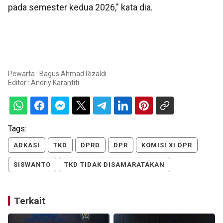
pada semester kedua 2026," kata dia.
Pewarta : Bagus Ahmad Rizaldi
Editor :
Andriy Karantiti
Tags:
ADKASI
TKD
DPRD
DPR
KOMISI XI DPR
SISWANTO
TKD TIDAK DISAMARATAKAN
Terkait