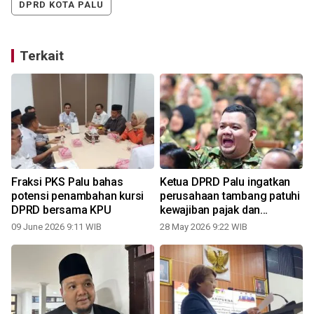
DPRD KOTA PALU
Terkait
Fraksi PKS Palu bahas
Ketua DPRD Palu ingatkan
potensi penambahan kursi
perusahaan tambang patuhi
DPRD bersama KPU
kewajiban pajak dan
lingkungan
09 June 2026 9:11 WIB
28 May 2026 9:22 WIB