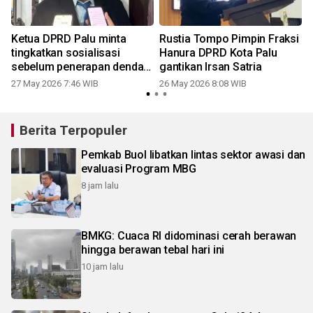
Ketua DPRD Palu minta
Rustia Tompo Pimpin Fraksi
tingkatkan sosialisasi
Hanura DPRD Kota Palu
g
sebelum penerapan denda
gantikan Irsan Satria
kebersihan
27 May 2026 7:46 WIB
26 May 2026 8:08 WIB
2
Berita Terpopuler
Pemkab Buol libatkan lintas sektor awasi dan
evaluasi Program MBG
8 jam lalu
BMKG: Cuaca RI didominasi cerah berawan
hingga berawan tebal hari ini
10 jam lalu