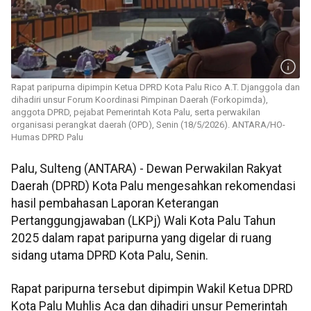
Rapat paripurna dipimpin Ketua DPRD Kota Palu Rico A.T. Djanggola dan
dihadiri unsur Forum Koordinasi Pimpinan Daerah (Forkopimda),
anggota DPRD, pejabat Pemerintah Kota Palu, serta perwakilan
organisasi perangkat daerah (OPD), Senin (18/5/2026). ANTARA/HO-
Humas DPRD Palu
Palu, Sulteng (ANTARA) - Dewan Perwakilan Rakyat
Daerah (DPRD) Kota Palu mengesahkan rekomendasi
hasil pembahasan Laporan Keterangan
Pertanggungjawaban (LKPj) Wali Kota Palu Tahun
2025 dalam rapat paripurna yang digelar di ruang
sidang utama DPRD Kota Palu, Senin.
Rapat paripurna tersebut dipimpin Wakil Ketua DPRD
Kota Palu Muhlis Aca dan dihadiri unsur Pemerintah