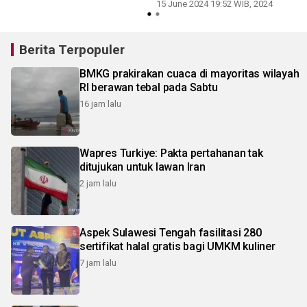
15 June 2024 19:52 WIB, 2024
2
Berita Terpopuler
BMKG prakirakan cuaca di mayoritas wilayah
RI berawan tebal pada Sabtu
16 jam lalu
Wapres Turkiye: Pakta pertahanan tak
ditujukan untuk lawan Iran
2 jam lalu
Aspek Sulawesi Tengah fasilitasi 280
sertifikat halal gratis bagi UMKM kuliner
7 jam lalu