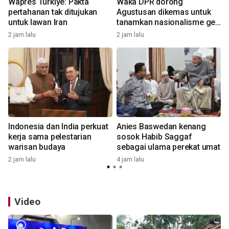
Wapres Turkiye: Pakta
Waka DPR dorong
pertahanan tak ditujukan
Agustusan dikemas untuk
untuk lawan Iran
tanamkan nasionalisme gen
Alfa
2 jam lalu
2 jam lalu
4
k
Indonesia dan India perkuat
Anies Baswedan kenang
i
kerja sama pelestarian
sosok Habib Saggaf
warisan budaya
sebagai ulama perekat umat
2 jam lalu
4 jam lalu
5
Video