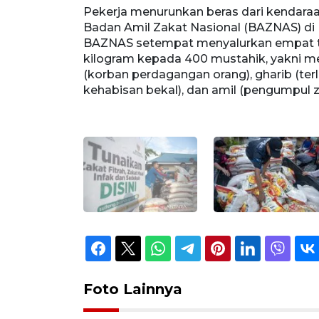
k di Kantor
Pekerja menurunkan beras dari kendaraa
/2024).
Badan Amil Zakat Nasional (BAZNAS) di P
sebanyak 10
BAZNAS setempat menyalurkan empat t
iskin, riqab
kilogram kepada 400 mustahik, yakni mer
sabil (pejalan
(korban perdagangan orang), gharib (terlilit
kehabisan bekal), dan amil (pengumpul 
Foto Lainnya