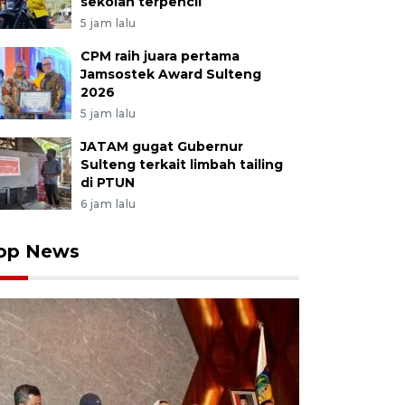
sekolah terpencil
ja menurunkan beras dari kendaraan untuk dibagikan k
5 jam lalu
 Amil Zakat Nasional (BAZNAS) di Palu, Sulawesi Tengah
S setempat menyalurkan empat ton bantuan beras m
CPM raih juara pertama
ram kepada 400 mustahik, yakni mereka yang tergolong 
Jamsostek Award Sulteng
2026
n perdagangan orang), gharib (terlilit utang), muallaf, fisa
isan bekal), dan amil (pengumpul zakat). ANTARA/Basr
5 jam lalu
JATAM gugat Gubernur
Sulteng terkait limbah tailing
di PTUN
6 jam lalu
op News