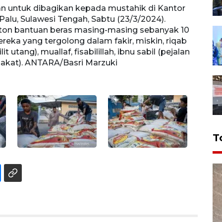
n untuk dibagikan kepada mustahik di Kantor
Peker
alu, Sulawesi Tengah, Sabtu (23/3/2024).
Badan
on bantuan beras masing-masing sebanyak 10
BAZNA
eka yang tergolong dalam fakir, miskin, riqab
kilog
 utang), muallaf, fisabilillah, ibnu sabil (pejalan
(korba
zakat). ANTARA/Basri Marzuki
kehab
T