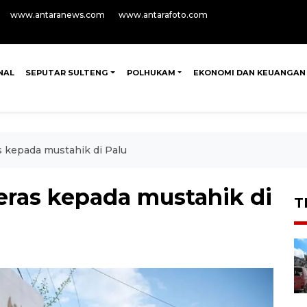
www.antaranews.com
www.antarafoto.com
NAL
SEPUTAR SULTENG
POLHUKAM
EKONOMI DAN KEUANGAN
 kepada mustahik di Palu
ras kepada mustahik di
T