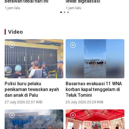
berawan tebal hari ini
lewat digitalisasi
1 jam lalu
1 jam lalu
2
Video
Polisi buru pelaku
Basarnas evakuasi 11 WNA
penikaman tewaskan ayah
korban kapal tenggelam di
dan anak di Palu
Teluk Tomini
27 July 2026 22:37 WIB
25 July 2026 23:29 WIB