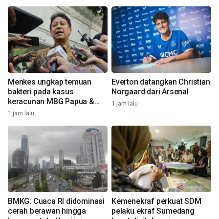
Menkes ungkap temuan
Everton datangkan Christian
bakteri pada kasus
Norgaard dari Arsenal
keracunan MBG Papua &
1 jam lalu
Semarang
1 jam lalu
1
t
BMKG: Cuaca RI didominasi
Kemenekraf perkuat SDM
cerah berawan hingga
pelaku ekraf Sumedang