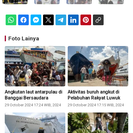
Foto Lainya
Angkutan laut antarpulau di
Aktivitas buruh angkut di
Banggai Bersaudara
Pelabuhan Rakyat Luwuk
29 October 2024 17:24 WIB, 2024
29 October 2024 17:15 WIB, 2024
0