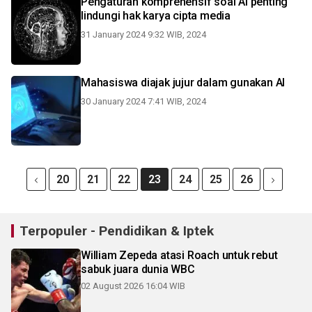
Pengaturan komprehensif soal AI penting
lindungi hak karya cipta media
31 January 2024 9:32 WIB, 2024
Mahasiswa diajak jujur dalam gunakan AI
30 January 2024 7:41 WIB, 2024
20
21
22
23
24
25
26
Terpopuler - Pendidikan & Iptek
William Zepeda atasi Roach untuk rebut
sabuk juara dunia WBC
02 August 2026 16:04 WIB