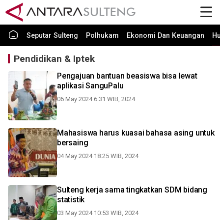
Seputar Sulteng
Polhukam
Ekonomi Dan Keuangan
H
Pendidikan & Iptek
Pengajuan bantuan beasiswa bisa lewat
aplikasi SanguPalu
06 May 2024 6:31 WIB, 2024
Mahasiswa harus kuasai bahasa asing untuk
bersaing
04 May 2024 18:25 WIB, 2024
Sulteng kerja sama tingkatkan SDM bidang
statistik
03 May 2024 10:53 WIB, 2024