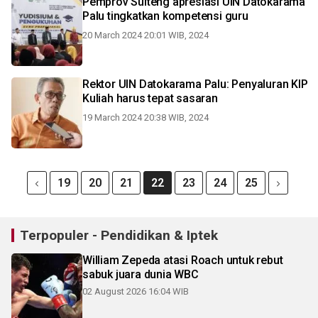
Pemprov Sulteng apresiasi UIN Datokarama
Palu tingkatkan kompetensi guru
20 March 2024 20:01 WIB, 2024
Rektor UIN Datokarama Palu: Penyaluran KIP
Kuliah harus tepat sasaran
19 March 2024 20:38 WIB, 2024
19
20
21
22
23
24
25
Terpopuler - Pendidikan & Iptek
William Zepeda atasi Roach untuk rebut
sabuk juara dunia WBC
02 August 2026 16:04 WIB