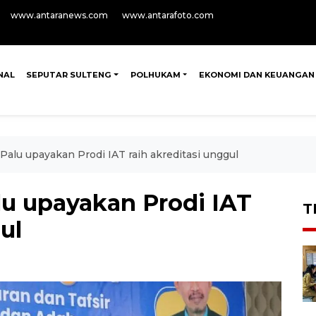
www.antaranews.com
www.antarafoto.com
NAL
SEPUTAR SULTENG
POLHUKAM
EKONOMI DAN KEUANGAN
alu upayakan Prodi IAT raih akreditasi unggul
u upayakan Prodi IAT
T
ul