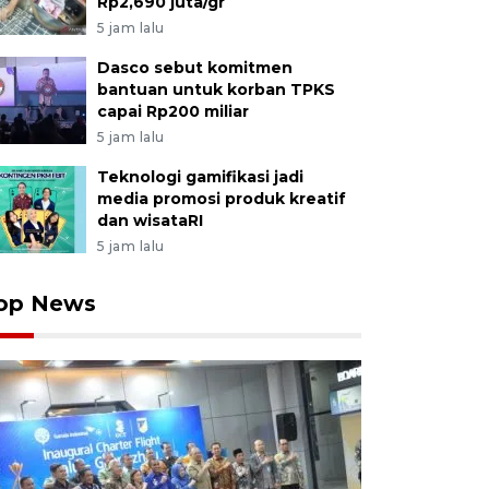
Rp2,690 juta/gr
5 jam lalu
Dasco sebut komitmen
bantuan untuk korban TPKS
capai Rp200 miliar
5 jam lalu
Teknologi gamifikasi jadi
media promosi produk kreatif
dan wisataRI
5 jam lalu
op News