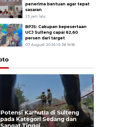
penerima bantuan agar tepat
sasaran
23 jam lalu
BPJS: Cakupan kepesertaan
UCJ Sulteng capai 62,60
persen dari target
07 August 2026 10:38 WIB
oto
Potensi Karhutla di Sulteng
pada Kategori Sedang dan
Penjuala
Sangat Tinggi
Kemerdek