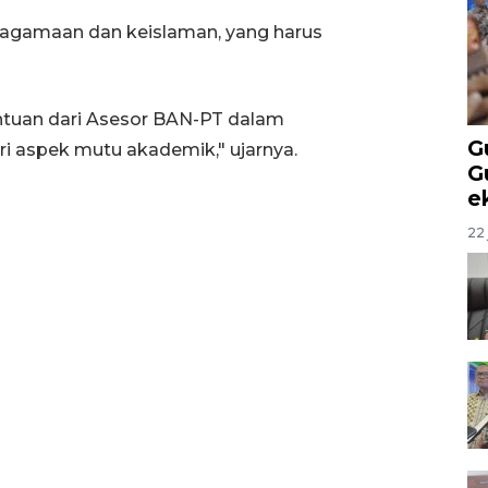
 keagamaan dan keislaman, yang harus
tuan dari Asesor BAN-PT dalam
G
i aspek mutu akademik," ujarnya.
G
e
22 