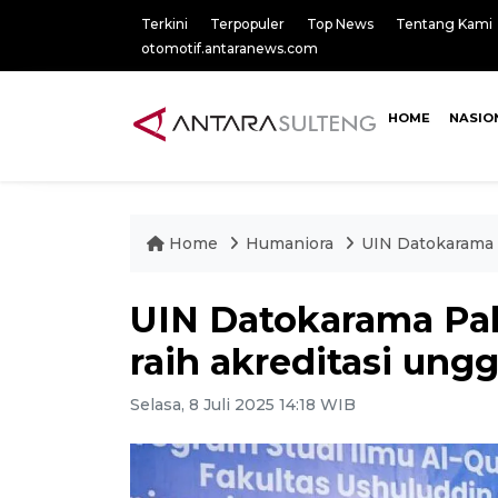
Terkini
Terpopuler
Top News
Tentang Kami
otomotif.antaranews.com
HOME
NASIO
Home
Humaniora
UIN Datokarama P
UIN Datokarama Pal
raih akreditasi ungg
Selasa, 8 Juli 2025 14:18 WIB