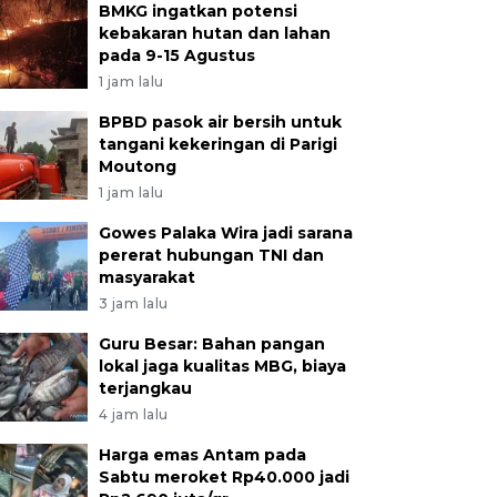
BMKG ingatkan potensi
kebakaran hutan dan lahan
pada 9-15 Agustus
1 jam lalu
BPBD pasok air bersih untuk
tangani kekeringan di Parigi
Moutong
1 jam lalu
Gowes Palaka Wira jadi sarana
pererat hubungan TNI dan
masyarakat
3 jam lalu
Guru Besar: Bahan pangan
lokal jaga kualitas MBG, biaya
terjangkau
4 jam lalu
Harga emas Antam pada
Sabtu meroket Rp40.000 jadi