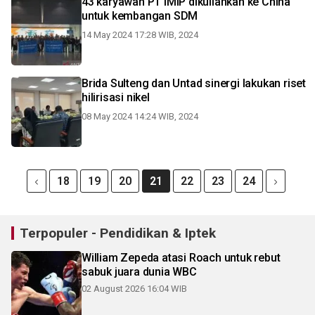
43 karyawan PT IMIP dikuliahkan ke China
untuk kembangan SDM
14 May 2024 17:28 WIB, 2024
Brida Sulteng dan Untad sinergi lakukan riset
hilirisasi nikel
08 May 2024 14:24 WIB, 2024
18
19
20
21
22
23
24
Terpopuler - Pendidikan & Iptek
William Zepeda atasi Roach untuk rebut
sabuk juara dunia WBC
02 August 2026 16:04 WIB