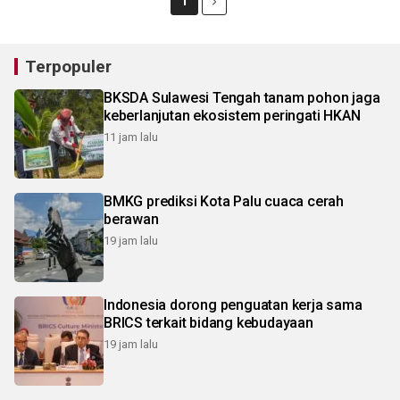
1
Terpopuler
BKSDA Sulawesi Tengah tanam pohon jaga
keberlanjutan ekosistem peringati HKAN
11 jam lalu
BMKG prediksi Kota Palu cuaca cerah
berawan
19 jam lalu
Indonesia dorong penguatan kerja sama
BRICS terkait bidang kebudayaan
19 jam lalu