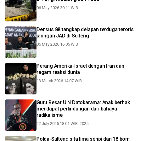
06 May 2026 20:11 WIB
Densus 88 tangkap delapan terduga teroris
jaringan JAD di Sulteng
06 May 2026 16:05 WIB
Perang Amerika-Israel dengan Iran dan
ragam reaksi dunia
13 March 2026 14:07 WIB
Guru Besar UIN Datokarama: Anak berhak
mendapat perlindungan dari bahaya
radikalisme
22 July 2025 18:01 WIB, 2025
Polda-Sulteng sita lima senpi dan 18 bom