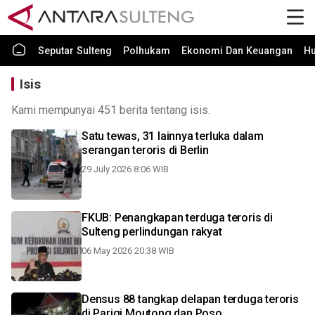
Seputar Sulteng
Polhukam
Ekonomi Dan Keuangan
H
Isis
Kami mempunyai 451 berita tentang isis.
Satu tewas, 31 lainnya terluka dalam
serangan teroris di Berlin
29 July 2026 8:06 WIB
FKUB: Penangkapan terduga teroris di
Sulteng perlindungan rakyat
06 May 2026 20:38 WIB
Densus 88 tangkap delapan terduga teroris
di Parigi Moutong dan Poso