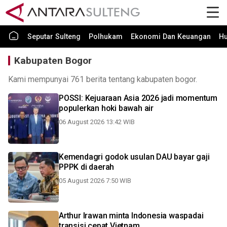
Seputar Sulteng
Polhukam
Ekonomi Dan Keuangan
H
Kabupaten Bogor
Kami mempunyai 761 berita tentang kabupaten bogor.
POSSI: Kejuaraan Asia 2026 jadi momentum
populerkan hoki bawah air
06 August 2026 13:42 WIB
Kemendagri godok usulan DAU bayar gaji
PPPK di daerah
05 August 2026 7:50 WIB
Arthur Irawan minta Indonesia waspadai
transisi cepat Vietnam