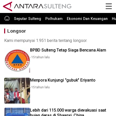
Seputar Sulteng
Polhukam
Ekonomi Dan Keuangan
H
Longsor
Kami mempunyai 1.951 berita tentang longsor.
BPBD Sulteng Tetap Siaga Bencana Alam
-15 tahun lalu
Menpora Kunjungi "gubuk" Eriyanto
-15 tahun lalu
Lebih dari 115.000 warga dievakuasi saat
hujan deras di Shaanxi, China