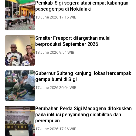
Pemkab-Sigi segera atasi empat kubangan
pascagempa di Nokilalaki
18 June 2026 17:15 WIB
Smelter Freeport ditargetkan mulai
berproduksi September 2026
18 June 2026 9:54 WIB
Gubernur Sulteng kunjungi lokasi terdampak
gempa bumi di Sigi
17 June 2026 20:04 WIB
Perubahan Perda Sigi Masagena difokuskan
pada inklusi penyandang disabilitas dan
perempuan
17 June 2026 17:26 WIB