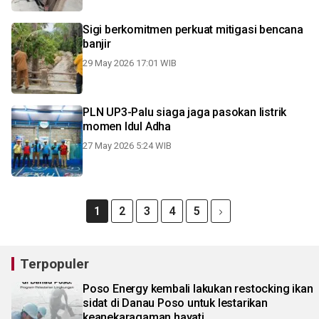
Sigi berkomitmen perkuat mitigasi bencana
banjir
29 May 2026 17:01 WIB
PLN UP3-Palu siaga jaga pasokan listrik
momen Idul Adha
27 May 2026 5:24 WIB
1
2
3
4
5
Terpopuler
Poso Energy kembali lakukan restocking ikan
sidat di Danau Poso untuk lestarikan
keanekaragaman hayati