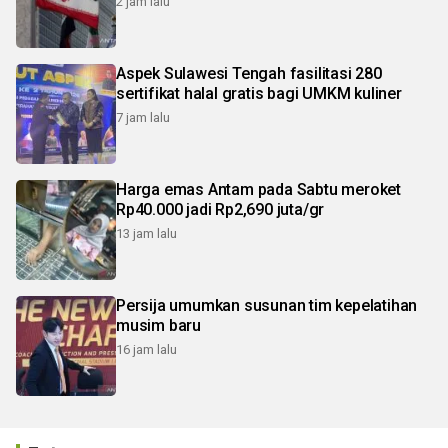
2 jam lalu
Aspek Sulawesi Tengah fasilitasi 280
sertifikat halal gratis bagi UMKM kuliner
7 jam lalu
Harga emas Antam pada Sabtu meroket
Rp40.000 jadi Rp2,690 juta/gr
13 jam lalu
Persija umumkan susunan tim kepelatihan
musim baru
16 jam lalu