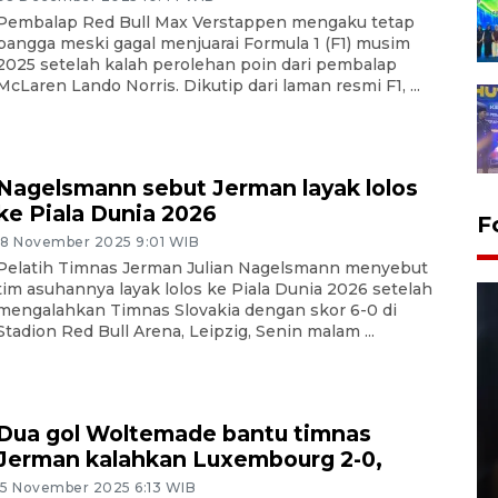
Pembalap Red Bull Max Verstappen mengaku tetap
bangga meski gagal menjuarai Formula 1 (F1) musim
2025 setelah kalah perolehan poin dari pembalap
McLaren Lando Norris. Dikutip dari laman resmi F1, ...
Nagelsmann sebut Jerman layak lolos
ke Piala Dunia 2026
F
18 November 2025 9:01 WIB
Pelatih Timnas Jerman Julian Nagelsmann menyebut
tim asuhannya layak lolos ke Piala Dunia 2026 setelah
mengalahkan Timnas Slovakia dengan skor 6-0 di
Stadion Red Bull Arena, Leipzig, Senin malam ...
Dua gol Woltemade bantu timnas
Layanan pembuatan SIM Baru
Jerman kalahkan Luxembourg 2-0,
di Satpas Polresta Palu
15 November 2025 6:13 WIB