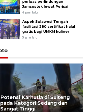
perluas perlindungan
Jamsostek lewat Perisai
4 jam lalu
Aspek Sulawesi Tengah
fasilitasi 280 sertifikat halal
gratis bagi UMKM kuliner
5 jam lalu
oto
Potensi Karhutla di Sulteng
pada Kategori Sedang dan
Penjuala
Sangat Tinggi
Kemerdek