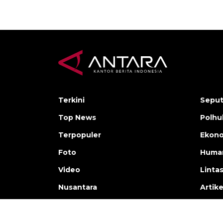
Terkini
Seput
Top News
Polh
Terpopuler
Ekono
Foto
Human
Video
Linta
Nusantara
Artike