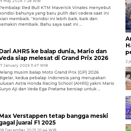
19 May 2026 7:28 WIB
Pembalap Red Bull KTM Maverick Vinales menyebut
kondisi bahunya yang baru pulih dari cedera saat ini
kian membaik. “Kondisi ini lebih baik, baik dan
semakin membaik. Bahu saya saat ini ...
A
H
Dari AHRS ke balap dunia, Mario dan
p
Veda siap melesat di Grand Prix 2026
2 j
17 January 2026 11:47 WIB
Jelang musim balap Moto Grand Prix (GP) 2026
digelar, kedua pebalap Indonesia yang merupakan
lulusan Astra Honda Racing School (AHRS) yakni Mario
Suryo Aji dan Veda Ega Pratama bersiap untuk ...
Max Verstappen tetap bangga meski
gagal juarai F1 2025
08 December 2025 10:44 WIB