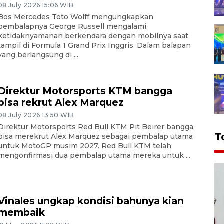
08 July 2026 15:06 WIB
Bos Mercedes Toto Wolff mengungkapkan
pembalapnya George Russell mengalami
ketidaknyamanan berkendara dengan mobilnya saat
tampil di Formula 1 Grand Prix Inggris. Dalam balapan
yang berlangsung di ...
Direktur Motorsports KTM bangga
bisa rekrut Alex Marquez
08 July 2026 13:50 WIB
Direktur Motorsports Red Bull KTM Pit Beirer bangga
T
bisa merekrut Alex Marquez sebagai pembalap utama
untuk MotoGP musim 2027. Red Bull KTM telah
mengonfirmasi dua pembalap utama mereka untuk ...
Vinales ungkap kondisi bahunya kian
membaik