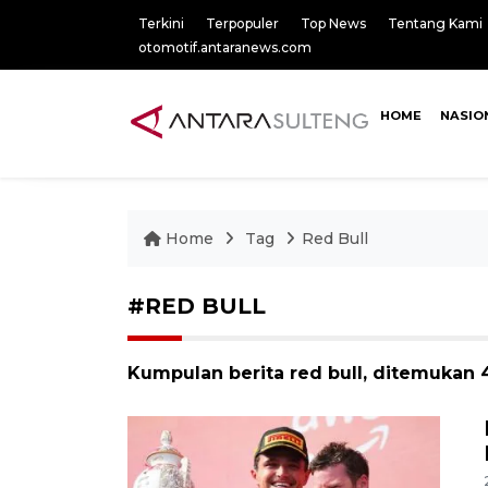
Terkini
Terpopuler
Top News
Tentang Kami
otomotif.antaranews.com
HOME
NASIO
Home
Tag
Red Bull
#RED BULL
Kumpulan berita red bull, ditemukan 4