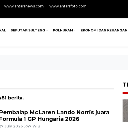
www.antaranews.com
www.antarafoto.com
NAL
SEPUTAR SULTENG
POLHUKAM
EKONOMI DAN KEUANGAN
T
81 berita.
Pembalap McLaren Lando Norris juara
Formula 1 GP Hungaria 2026
27 July 2026 5:47 WIB