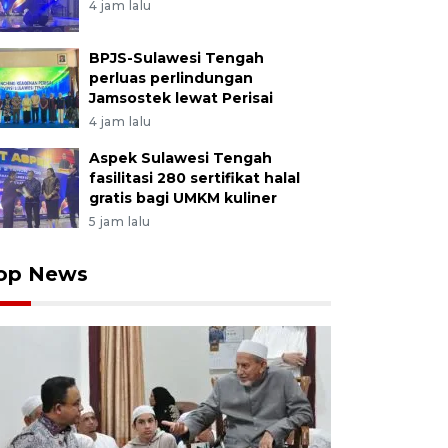
4 jam lalu
BPJS-Sulawesi Tengah
perluas perlindungan
Jamsostek lewat Perisai
4 jam lalu
Aspek Sulawesi Tengah
fasilitasi 280 sertifikat halal
gratis bagi UMKM kuliner
5 jam lalu
op News