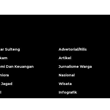
ar Sulteng
Advetorial/Rilis
ukam
Artikel
mi Dan Keuangan
Jurnalisme Warga
iora
Nasional
s Jagad
Wisata
l
Infografik