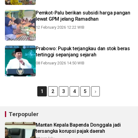
Pemkot-Palu berikan subsidi harga pangan
lewat GPM jelang Ramadhan
12 February 2026 12:22 WIB
Prabowo: Pupuk terjangkau dan stok beras
tertinggi sepanjang sejarah
08 February 2026 14:50 WIB
1
2
3
4
5
Terpopuler
Mantan Kepala Bapenda Donggala jadi
tersangka korupsi pajak daerah