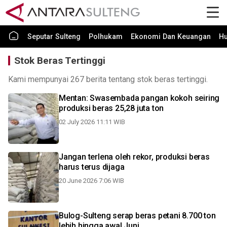
Seputar Sulteng
Polhukam
Ekonomi Dan Keuangan
H
Stok Beras Tertinggi
Kami mempunyai 267 berita tentang stok beras tertinggi.
Mentan: Swasembada pangan kokoh seiring
produksi beras 25,28 juta ton
02 July 2026 11:11 WIB
Jangan terlena oleh rekor, produksi beras
harus terus dijaga
20 June 2026 7:06 WIB
Bulog-Sulteng serap beras petani 8.700 ton
lebih hingga awal Juni