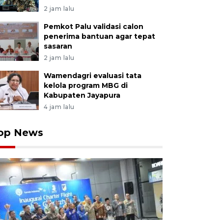
2 jam lalu
Pemkot Palu validasi calon
penerima bantuan agar tepat
sasaran
2 jam lalu
Wamendagri evaluasi tata
kelola program MBG di
Kabupaten Jayapura
4 jam lalu
op News