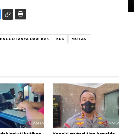
15 July 2026 14:08 WIB
A ENGGOTANYA DARI KPK
KPK
MUTASI
ndaklanjuti kritikan
Kapolri mutasi tiga kapolda