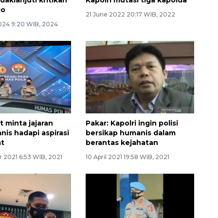
jo
21 June 2022 20:17 WIB, 2022
2024 9:20 WIB, 2024
it minta jajaran
Pakar: Kapolri ingin polisi
nis hadapi aspirasi
bersikap humanis dalam
at
berantas kejahatan
 2021 6:53 WIB, 2021
10 April 2021 19:58 WIB, 2021