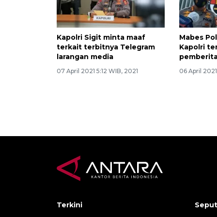
Kapolri Sigit minta maaf
Mabes Pol
terkait terbitnya Telegram
Kapolri te
larangan media
pemberit
07 April 2021 5:12 WIB, 2021
06 April 202
Terkini
Seput