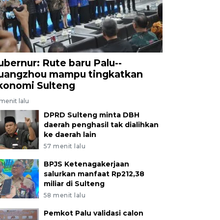
ubernur: Rute baru Palu--
uangzhou mampu tingkatkan
konomi Sulteng
menit lalu
DPRD Sulteng minta DBH
daerah penghasil tak dialihkan
ke daerah lain
57 menit lalu
BPJS Ketenagakerjaan
salurkan manfaat Rp212,38
miliar di Sulteng
58 menit lalu
Pemkot Palu validasi calon