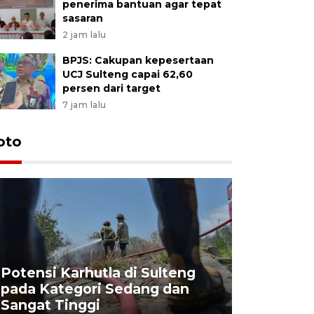
penerima bantuan agar tepat
sasaran
2 jam lalu
BPJS: Cakupan kepesertaan
UCJ Sulteng capai 62,60
persen dari target
7 jam lalu
oto
Potensi Karhutla di Sulteng
pada Kategori Sedang dan
Penjuala
Sangat Tinggi
Kemerdek