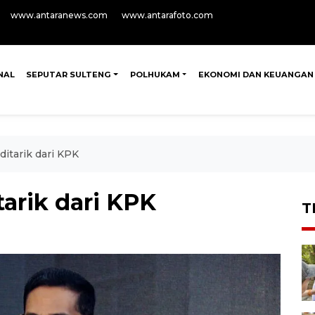
www.antaranews.com
www.antarafoto.com
NAL
SEPUTAR SULTENG
POLHUKAM
EKONOMI DAN KEUANGAN
ditarik dari KPK
tarik dari KPK
T