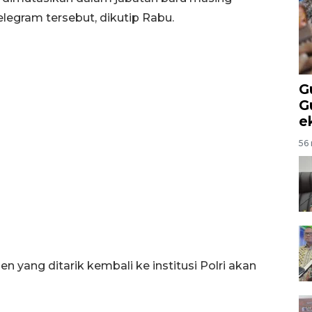
elegram tersebut, dikutip Rabu.
G
G
e
56 
n yang ditarik kembali ke institusi Polri akan