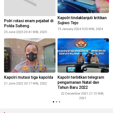
Kapolri tindaklanjuti kritikan
Polri rotasi enam pejabat di
Sujiwo Tejo
Polda Sulteng
15 January 2024 9:20 WIB, 2024
25 June 2025 20:41 WIB, 2025
Kapolri mutasi tiga kapolda
Kapolri terbitkan telegram
pengamanan Natal dan
21 June 2022 20:17 WIB, 2022
Tahun Baru 2022
22 December 2021 21:13 WIB,
0
2021