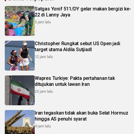
Satgas Yonif 511/DY gelar makan bergizi ke-
22 di Lanny Jaya
3 jam lalu
Christopher Rungkat sebut US Open jadi
target utama Aldila SutjiadI
12 jam lalu
Wapres Turkiye: Pakta pertahanan tak
ditujukan untuk lawan Iran
23 jam lalu
Iran tegaskan tidak akan buka Selat Hormuz
hingga AS penuhi syarat
9 jam lalu