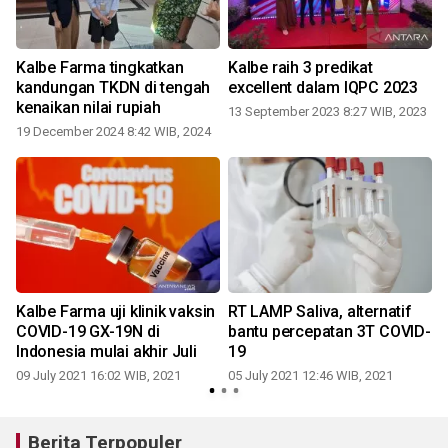
Kalbe Farma tingkatkan
Kalbe raih 3 predikat
kandungan TKDN di tengah
excellent dalam IQPC 2023
kenaikan nilai rupiah
13 September 2023 8:27 WIB, 2023
19 December 2024 8:42 WIB, 2024
n
Kalbe Farma uji klinik vaksin
RT LAMP Saliva, alternatif
COVID-19 GX-19N di
bantu percepatan 3T COVID-
Indonesia mulai akhir Juli
19
09 July 2021 16:02 WIB, 2021
05 July 2021 12:46 WIB, 2021
0
Berita Terpopuler