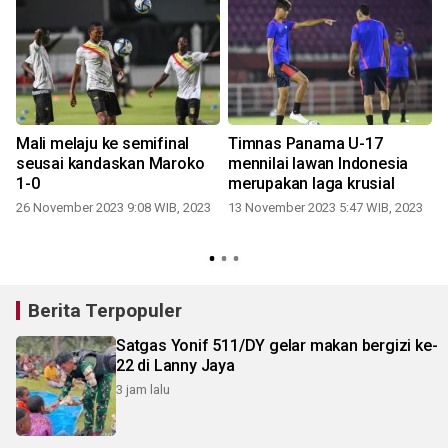
Mali melaju ke semifinal
Timnas Panama U-17
seusai kandaskan Maroko
mennilai lawan Indonesia
1-0
merupakan laga krusial
3
26 November 2023 9:08 WIB, 2023
13 November 2023 5:47 WIB, 2023
Berita Terpopuler
Satgas Yonif 511/DY gelar makan bergizi ke-
22 di Lanny Jaya
3 jam lalu