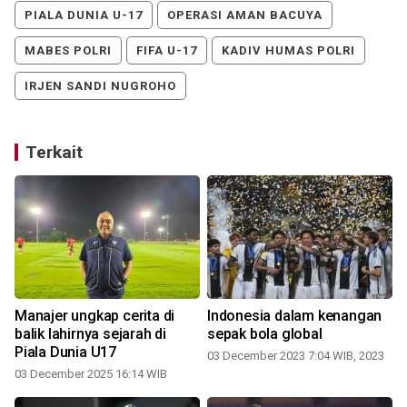
PIALA DUNIA U-17
OPERASI AMAN BACUYA
MABES POLRI
FIFA U-17
KADIV HUMAS POLRI
IRJEN SANDI NUGROHO
Terkait
Manajer ungkap cerita di
Indonesia dalam kenangan
i
balik lahirnya sejarah di
sepak bola global
Piala Dunia U17
03 December 2023 7:04 WIB, 2023
03 December 2025 16:14 WIB