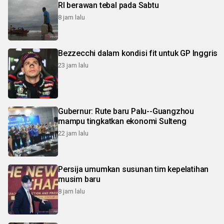
RI berawan tebal pada Sabtu
8 jam lalu
Bezzecchi dalam kondisi fit untuk GP Inggris
23 jam lalu
Gubernur: Rute baru Palu--Guangzhou
mampu tingkatkan ekonomi Sulteng
22 jam lalu
Persija umumkan susunan tim kepelatihan
musim baru
8 jam lalu