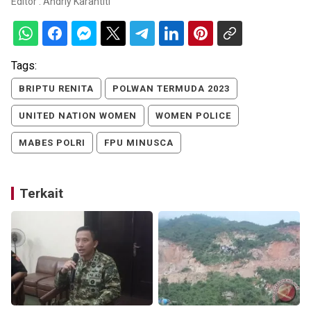
Editor :
Andriy Karantiti
Tags:
BRIPTU RENITA
POLWAN TERMUDA 2023
UNITED NATION WOMEN
WOMEN POLICE
MABES POLRI
FPU MINUSCA
Terkait