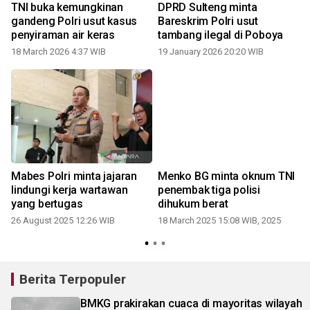
TNI buka kemungkinan
DPRD Sulteng minta
gandeng Polri usut kasus
Bareskrim Polri usut
penyiraman air keras
tambang ilegal di Poboya
18 March 2026 4:37 WIB
19 January 2026 20:20 WIB
Mabes Polri minta jajaran
Menko BG minta oknum TNI
lindungi kerja wartawan
penembak tiga polisi
yang bertugas
dihukum berat
26 August 2025 12:26 WIB
18 March 2025 15:08 WIB, 2025
Berita Terpopuler
BMKG prakirakan cuaca di mayoritas wilayah