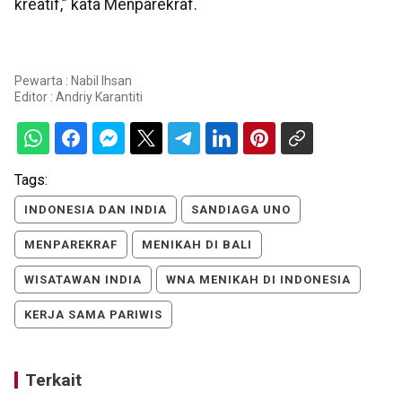
kreatif,” kata Menparekraf.
Pewarta : Nabil Ihsan
Editor :
Andriy Karantiti
Tags:
INDONESIA DAN INDIA
SANDIAGA UNO
MENPAREKRAF
MENIKAH DI BALI
WISATAWAN INDIA
WNA MENIKAH DI INDONESIA
KERJA SAMA PARIWIS
Terkait