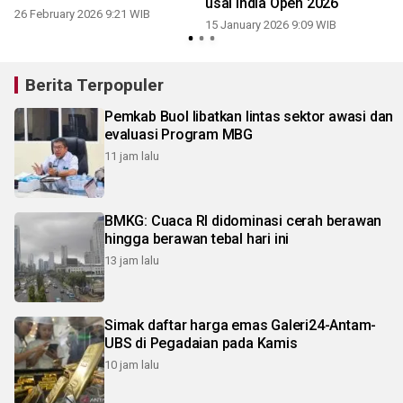
usai India Open 2026
26 February 2026 9:21 WIB
2
15 January 2026 9:09 WIB
Berita Terpopuler
Pemkab Buol libatkan lintas sektor awasi dan
evaluasi Program MBG
11 jam lalu
BMKG: Cuaca RI didominasi cerah berawan
hingga berawan tebal hari ini
13 jam lalu
Simak daftar harga emas Galeri24-Antam-
UBS di Pegadaian pada Kamis
10 jam lalu