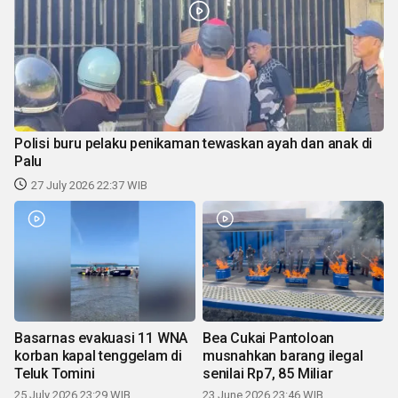
Polisi buru pelaku penikaman tewaskan ayah dan anak di
Palu
27 July 2026 22:37 WIB
Basarnas evakuasi 11 WNA
Bea Cukai Pantoloan
korban kapal tenggelam di
musnahkan barang ilegal
Teluk Tomini
senilai Rp7, 85 Miliar
25 July 2026 23:29 WIB
23 June 2026 23:46 WIB