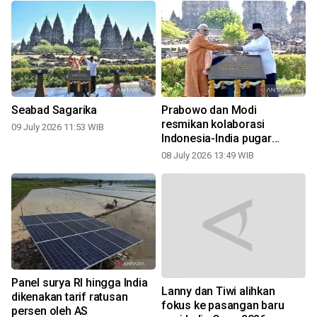
p
Seabad Sagarika
Prabowo dan Modi
resmikan kolaborasi
09 July 2026 11:53 WIB
Indonesia-India pugar
Prambanan
08 July 2026 13:49 WIB
Panel surya RI hingga India
Lanny dan Tiwi alihkan
dikenakan tarif ratusan
fokus ke pasangan baru
persen oleh AS