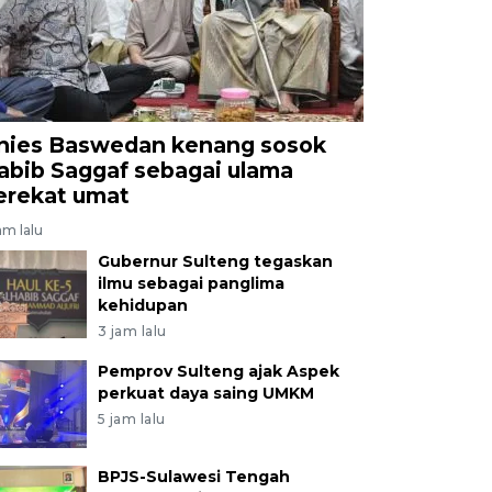
nies Baswedan kenang sosok
abib Saggaf sebagai ulama
erekat umat
am lalu
Gubernur Sulteng tegaskan
ilmu sebagai panglima
kehidupan
3 jam lalu
Pemprov Sulteng ajak Aspek
perkuat daya saing UMKM
5 jam lalu
BPJS-Sulawesi Tengah