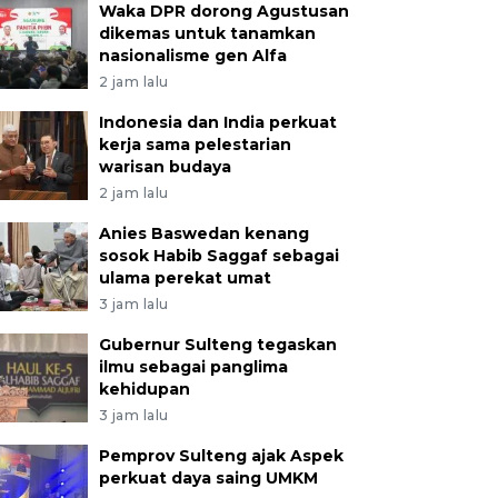
Waka DPR dorong Agustusan
dikemas untuk tanamkan
nasionalisme gen Alfa
2 jam lalu
Indonesia dan India perkuat
kerja sama pelestarian
warisan budaya
2 jam lalu
Anies Baswedan kenang
sosok Habib Saggaf sebagai
ulama perekat umat
3 jam lalu
Gubernur Sulteng tegaskan
ilmu sebagai panglima
kehidupan
3 jam lalu
Pemprov Sulteng ajak Aspek
perkuat daya saing UMKM