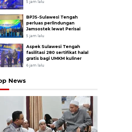
5 jam lalu
BPJS-Sulawesi Tengah
perluas perlindungan
Jamsostek lewat Perisai
5 jam lalu
Aspek Sulawesi Tengah
fasilitasi 280 sertifikat halal
gratis bagi UMKM kuliner
6 jam lalu
op News