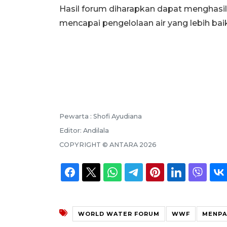
Hasil forum diharapkan dapat menghasi
mencapai pengelolaan air yang lebih bai
Pewarta :
Shofi Ayudiana
Editor:
Andilala
COPYRIGHT ©
ANTARA
2026
WORLD WATER FORUM
WWF
MENPA