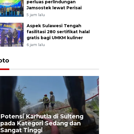
perluas perlindungan
Jamsostek lewat Perisai
5 jam lalu
Aspek Sulawesi Tengah
fasilitasi 280 sertifikat halal
gratis bagi UMKM kuliner
6 jam lalu
oto
Potensi Karhutla di Sulteng
pada Kategori Sedang dan
Penjuala
Sangat Tinggi
Kemerdek