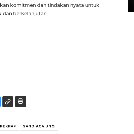
15 July 2026 14:08 WIB
lkan komitmen dan tindakan nyata untuk
k dan berkelanjutan.
REKRAF
SANDIAGA UNO