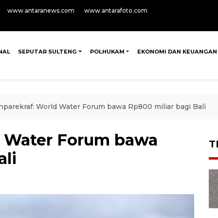
www.antaranews.com
www.antarafoto.com
NAL
SEPUTAR SULTENG
POLHUKAM
EKONOMI DAN KEUANGAN
parekraf: World Water Forum bawa Rp800 miliar bagi Bali
d Water Forum bawa
T
ali