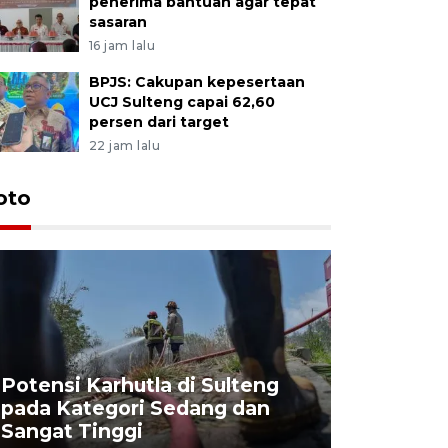
penerima bantuan agar tepat
sasaran
16 jam lalu
BPJS: Cakupan kepesertaan
UCJ Sulteng capai 62,60
persen dari target
22 jam lalu
oto
Potensi Karhutla di Sulteng
pada Kategori Sedang dan
Penjuala
Sangat Tinggi
Kemerdek