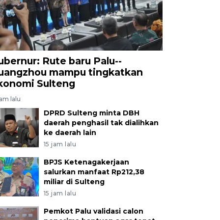
ubernur: Rute baru Palu--
uangzhou mampu tingkatkan
konomi Sulteng
jam lalu
DPRD Sulteng minta DBH
daerah penghasil tak dialihkan
ke daerah lain
15 jam lalu
BPJS Ketenagakerjaan
salurkan manfaat Rp212,38
miliar di Sulteng
15 jam lalu
Pemkot Palu validasi calon