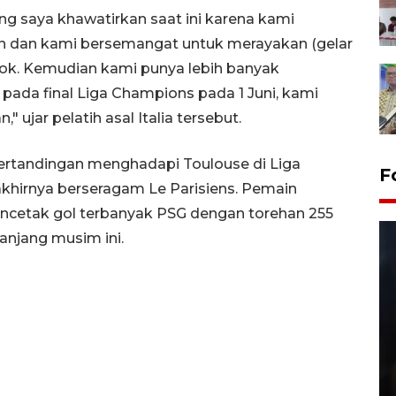
ng saya khawatirkan saat ini karena kami
an dan kami bersemangat untuk merayakan (gelar
ok. Kemudian kami punya lebih banyak
i
pada final Liga Champions pada 1 Juni, kami
 ujar pelatih asal Italia tersebut.
rtandingan menghadapi Toulouse di Liga
F
khirnya berseragam Le Parisiens.
Pemain
encetak gol terbanyak PSG dengan torehan 255
panjang musim ini.
Layanan pembuatan SIM Baru
di Satpas Polresta Palu