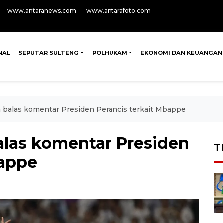
www.antaranews.com
www.antarafoto.com
NAL
SEPUTAR SULTENG
POLHUKAM
EKONOMI DAN KEUANGAN
n balas komentar Presiden Perancis terkait Mbappe
alas komentar Presiden
T
bappe