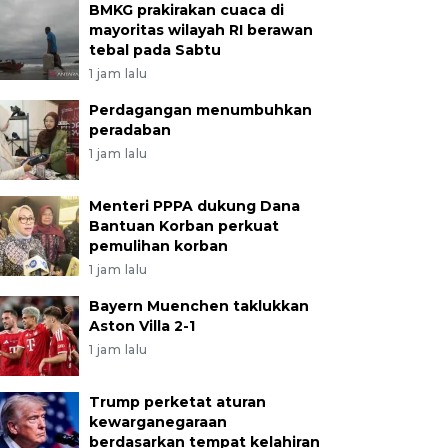
BMKG prakirakan cuaca di
mayoritas wilayah RI berawan
tebal pada Sabtu
1 jam lalu
Perdagangan menumbuhkan
peradaban
1 jam lalu
Menteri PPPA dukung Dana
Bantuan Korban perkuat
pemulihan korban
1 jam lalu
Bayern Muenchen taklukkan
Aston Villa 2-1
1 jam lalu
Trump perketat aturan
kewarganegaraan
berdasarkan tempat kelahiran