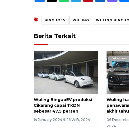
BINGUOEV
WULING
WULING BINGU
Berita Terkait
Wuling BinguoEV produksi
Wuling ha
Cikarang capai TKDN
penawaran
sebesar 47,5 persen
akhir tah
14 January 2024 9:26 WIB, 2024
06 December
2024