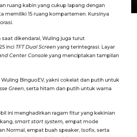
ngan ruang kabin yang cukup lapang dengan
15 July 2026 14:08 WIB
erta memiliki 15 ruang kompartemen. Kursinya
orasi.
t dikendarai, Wuling juga turut
25 inci
TFT Dual Screen
yang terintegrasi. Layar
land Center Console
yang menciptakan tampilan
Wuling BinguoEV, yakni cokelat dan putih untuk
sse Green
, serta hitam dan putih untuk warna
bil ini menghadirkan ragam fitur yang kekinian
akang,
smart start system,
empat mode
an Normal, empat buah speaker, Isofix, serta