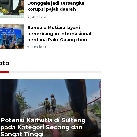
Donggala jadi tersangka
korupsi pajak daerah
2 jam lalu
Bandara Mutiara layani
penerbangan internasional
perdana Palu-Guangzhou
5 jam lalu
oto
Potensi Karhutla di Sulteng
pada Kategori Sedang dan
Penjuala
Sangat Tinggi
Kemerdek