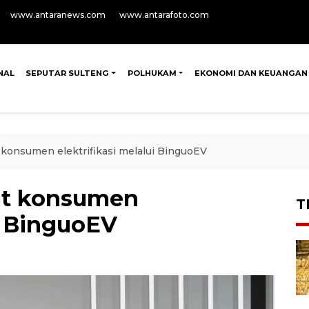
www.antaranews.com
www.antarafoto.com
NAL
SEPUTAR SULTENG
POLHUKAM
EKONOMI DAN KEUANGAN
 konsumen elektrifikasi melalui BinguoEV
at konsumen
T
ui BinguoEV