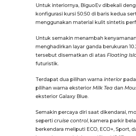
Untuk interiornya, BiguoEv dibekali de
konfigurasi kursi 50:50 di baris kedua s
menggunakan material kulit sintetis perf
Untuk semakin menambah kenyamanan saa
menghadirkan layar ganda berukuran 10.
tersebut disematkan di atas
Floating Is
futuristik.
Terdapat dua pilihan warna
interior
pada 
pilihan warna eksterior
Milk Tea
dan
Mou
eksterior Galaxy Blue.
Semakin percaya diri saat dikendarai, mo
seperti
cruise control
, kamera parkir bel
berkendara meliputi ECO, ECO+, Sport, d