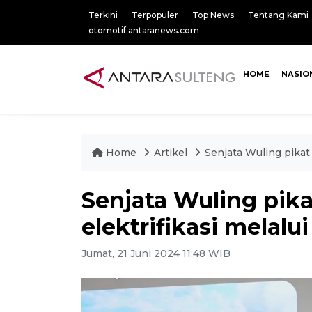
Terkini
Terpopuler
Top News
Tentang Kami
otomotif.antaranews.com
HOME
NASIO
Home
Artikel
Senjata Wuling pikat
Senjata Wuling pik
elektrifikasi melal
Jumat, 21 Juni 2024 11:48 WIB