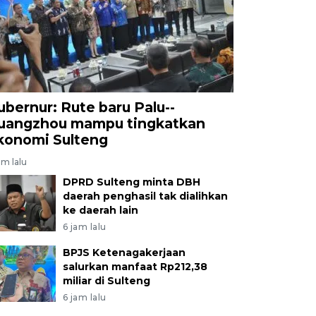
ubernur: Rute baru Palu--
uangzhou mampu tingkatkan
konomi Sulteng
am lalu
DPRD Sulteng minta DBH
daerah penghasil tak dialihkan
ke daerah lain
6 jam lalu
BPJS Ketenagakerjaan
salurkan manfaat Rp212,38
miliar di Sulteng
6 jam lalu