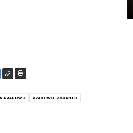
di Satpas Polresta Palu
15 July 2026 14:08 WIB
EN PRABOWO
PRABOWO SUBIANTO