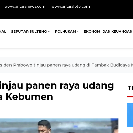
www.antaranews.com
www.antarafoto.com
NAL
SEPUTAR SULTENG
POLHUKAM
EKONOMI DAN KEUANGAN
siden Prabowo tinjau panen raya udang di Tambak Budidaya
injau panen raya udang
T
ya Kebumen