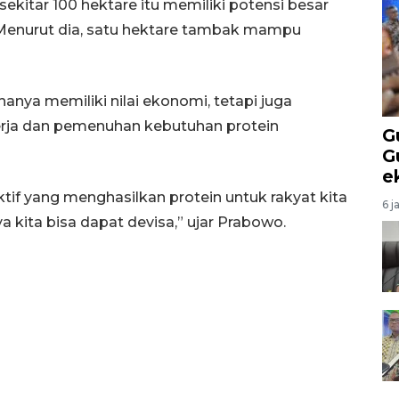
kitar 100 hektare itu memiliki potensi besar
Menurut dia, satu hektare tambak mampu
anya memiliki nilai ekonomi, tetapi juga
rja dan pemenuhan kebutuhan protein
G
G
e
if yang menghasilkan protein untuk rakyat kita
6 j
ya kita bisa dapat devisa,” ujar Prabowo.