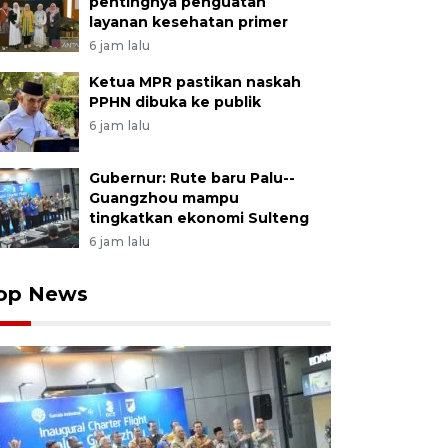
pentingnya penguatan
layanan kesehatan primer
6 jam lalu
Ketua MPR pastikan naskah
PPHN dibuka ke publik
6 jam lalu
Gubernur: Rute baru Palu--
Guangzhou mampu
tingkatkan ekonomi Sulteng
6 jam lalu
op News