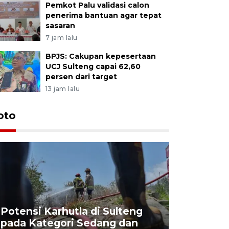
Pemkot Palu validasi calon
penerima bantuan agar tepat
sasaran
7 jam lalu
BPJS: Cakupan kepesertaan
UCJ Sulteng capai 62,60
persen dari target
13 jam lalu
oto
Potensi Karhutla di Sulteng
pada Kategori Sedang dan
Penjuala