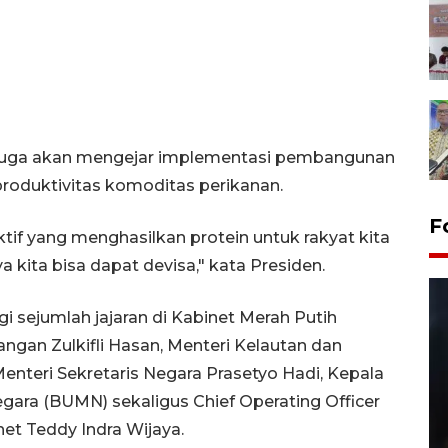
uga akan mengejar implementasi pembangunan
produktivitas komoditas perikanan.
F
if yang menghasilkan protein untuk rakyat kita
ya kita bisa dapat devisa," kata Presiden.
i sejumlah jajaran di Kabinet Merah Putih
ngan Zulkifli Hasan, Menteri Kelautan dan
nteri Sekretaris Negara Prasetyo Hadi, Kepala
ara (BUMN) sekaligus Chief Operating Officer
et Teddy Indra Wijaya.
Layanan pembuatan SIM Baru