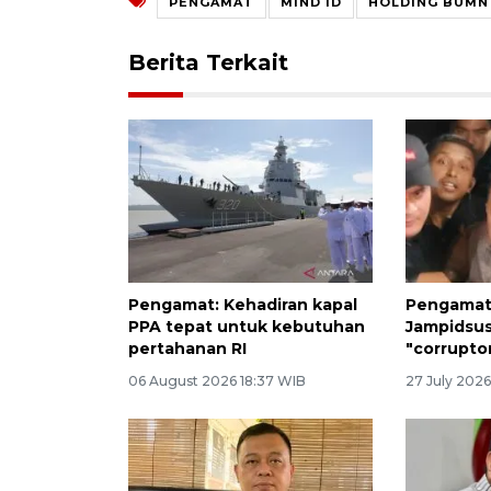
PENGAMAT
MIND ID
HOLDING BUMN
Berita Terkait
Pengamat: Kehadiran kapal
Pengamat 
PPA tepat untuk kebutuhan
Jampidsus
pertahanan RI
"corruptor
06 August 2026 18:37 WIB
27 July 202