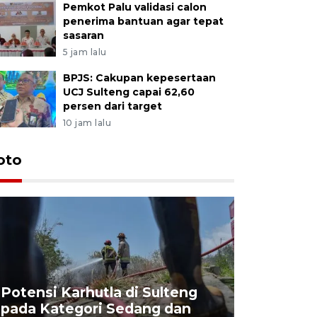
Pemkot Palu validasi calon
penerima bantuan agar tepat
sasaran
5 jam lalu
BPJS: Cakupan kepesertaan
UCJ Sulteng capai 62,60
persen dari target
10 jam lalu
oto
Potensi Karhutla di Sulteng
pada Kategori Sedang dan
Penjuala