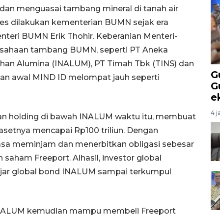
an menguasai tambang mineral di tanah air
kses dilakukan kementerian BUMN sejak era
teri BUMN Erik Thohir. Keberanian Menteri-
sahaan tambang BUMN, seperti PT Aneka
han Alumina (INALUM), PT Timah Tbk (TINS) dan
G
kan awal MIND ID melompat jauh seperti
G
e
4 j
 holding di bawah INALUM waktu itu, membuat
etnya mencapai Rp100 triliun. Dengan
asa meminjam dan menerbitkan obligasi sebesar
 saham Freeport. Alhasil, investor global
r global bond INALUM sampai terkumpul
t, INALUM kemudian mampu membeli Freeport