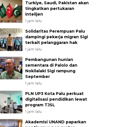
Turkiye, Saudi, Pakistan akan
tingkatkan pertukaran
intelijen
1 jam lalu
Solidaritas Perempuan Palu
dampingi pekerja migran Sigi
terkait pelanggaran hak
1 jam lalu
Pembangunan hunian
sementara di Palolo dan
Nokilalaki Sigi rampung
September
1 jam lalu
PLN UP3 Kota Palu perkuat
digitalisasi pendidikan lewat
program TJSL
1 jam lalu
Akademisi UNAND paparkan