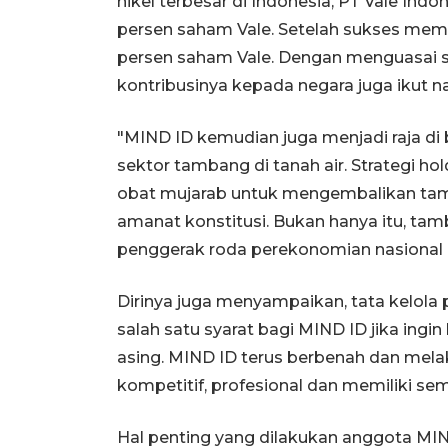
nikel terbesar di Indonesia, PT Vale In
persen saham Vale. Setelah sukses mem
persen saham Vale. Dengan menguasai s
kontribusinya kepada negara juga ikut na
"MIND ID kemudian juga menjadi raja d
sektor tambang di tanah air. Strategi 
obat mujarab untuk mengembalikan tam
amanat konstitusi. Bukan hanya itu, 
penggerak roda perekonomian nasional d
Dirinya juga menyampaikan, tata kelola 
salah satu syarat bagi MIND ID jika in
asing. MIND ID terus berbenah dan melaku
kompetitif, profesional dan memiliki se
Hal penting yang dilakukan anggota MIN