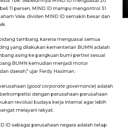
donesia Tbk. Sebelumnya MIND ID menguasai 20
di Satpas Polresta Palu
beli 11 persen, MIND ID mampu mengontrol 31
15 July 2026 14:08 WIB
aham Vale, dividen MIND ID semakin besar dan
ik.
i bidang tambang, karena menguasai semua
holding yang dilakukan kementerian BUMN adalah
bang asing ke pangkuan bumi pertiwi sesuai
tambang BUMN kemudian menjadi motor
an daerah," ujar Ferdy Hasiman.
perusahaan (
good corporate governance
) adalah
gin berkompetisi dengan perusahaan-perusahaan
kan revolusi budaya kerja internal agar lebih
mangat melayani rakyat.
D ID sebagai perusahaan negara adalah tetap