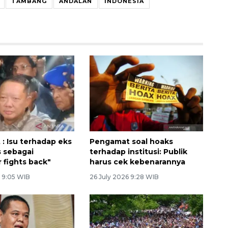
TAMBANG
ANDALAN
INDONESIA
: Isu terhadap eks
Pengamat soal hoaks
 sebagai
terhadap institusi: Publik
 fights back"
harus cek kebenarannya
6 9:05 WIB
26 July 2026 9:28 WIB