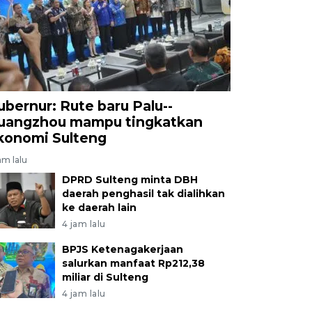
ubernur: Rute baru Palu--
uangzhou mampu tingkatkan
konomi Sulteng
am lalu
DPRD Sulteng minta DBH
daerah penghasil tak dialihkan
ke daerah lain
4 jam lalu
BPJS Ketenagakerjaan
salurkan manfaat Rp212,38
miliar di Sulteng
4 jam lalu