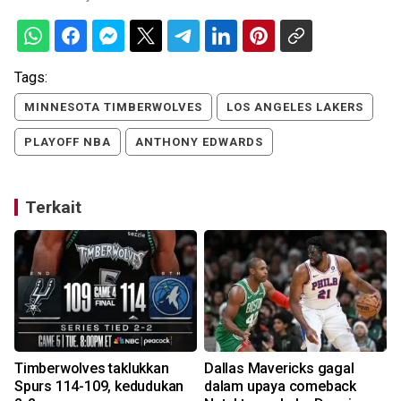
Tags:
MINNESOTA TIMBERWOLVES
LOS ANGELES LAKERS
PLAYOFF NBA
ANTHONY EDWARDS
Terkait
Timberwolves taklukkan
Dallas Mavericks gagal
Spurs 114-109, kedudukan
dalam upaya comeback
a