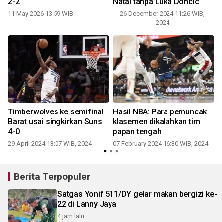
2-2
Natal tanpa Luka Doncic
11 May 2026 13:59 WIB
26 December 2024 11:26 WIB,
2024
Timberwolves ke semifinal
Hasil NBA: Para pemuncak
Barat usai singkirkan Suns
klasemen dikalahkan tim
4-0
papan tengah
29 April 2024 13:07 WIB, 2024
07 February 2024 16:30 WIB, 2024
Berita Terpopuler
Satgas Yonif 511/DY gelar makan bergizi ke-
22 di Lanny Jaya
4 jam lalu