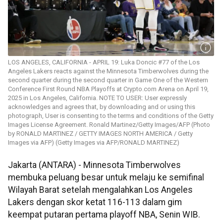
LOS ANGELES, CALIFORNIA - APRIL 19: Luka Doncic #77 of the Los
Angeles Lakers reacts against the Minnesota Timberwolves during the
second quarter during the second quarter in Game One of the Western
Conference First Round NBA Playoffs at Crypto.com Arena on April 19,
2025 in Los Angeles, California. NOTE TO USER: User expressly
acknowledges and agrees that, by downloading and or using this
photograph, User is consenting to the terms and conditions of the Getty
Images License Agreement. Ronald Martinez/Getty Images/AFP (Photo
by RONALD MARTINEZ / GETTY IMAGES NORTH AMERICA / Getty
Images via AFP) (Getty Images via AFP/RONALD MARTINEZ)
Jakarta (ANTARA) - Minnesota Timberwolves
membuka peluang besar untuk melaju ke semifinal
Wilayah Barat setelah mengalahkan Los Angeles
Lakers dengan skor ketat 116-113 dalam gim
keempat putaran pertama playoff NBA, Senin WIB.