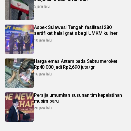
5 jam lalu
Aspek Sulawesi Tengah fasilitasi 280
sertifikat halal gratis bagi UMKM kuliner
10 jam lalu
Harga emas Antam pada Sabtu meroket
Rp40.000 jadi Rp2,690 juta/gr
16 jam lalu
Persija umumkan susunan tim kepelatihan
musim baru
20 jam lalu