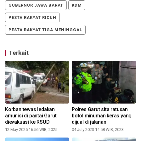
GUBERNUR JAWA BARAT
KDM
PESTA RAKYAT RICUH
PESTA RAKYAT TIGA MENINGGAL
Terkait
n
Korban tewas ledakan
Polres Garut sita ratusan
k
amunisi di pantai Garut
botol minuman keras yang
dievakuasi ke RSUD
dijual di jalanan
12 May 2025 16:56 WIB, 2025
04 July 2023 14:58 WIB, 2023
2