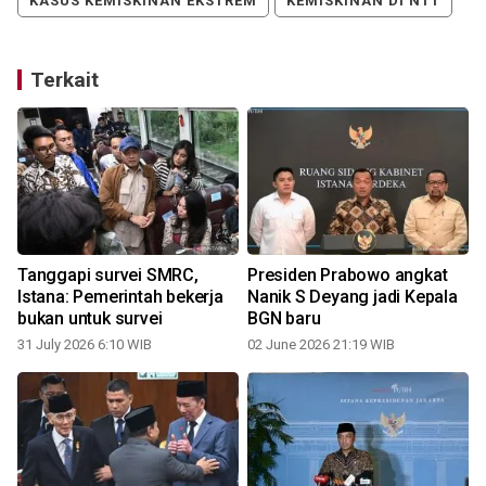
KASUS KEMISKINAN EKSTREM
KEMISKINAN DI NTT
Terkait
Tanggapi survei SMRC,
Presiden Prabowo angkat
Istana: Pemerintah bekerja
Nanik S Deyang jadi Kepala
bukan untuk survei
BGN baru
31 July 2026 6:10 WIB
02 June 2026 21:19 WIB