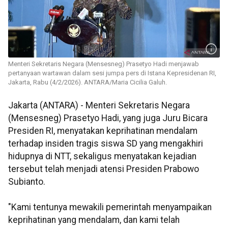
Menteri Sekretaris Negara (Mensesneg) Prasetyo Hadi menjawab
pertanyaan wartawan dalam sesi jumpa pers di Istana Kepresidenan RI,
Jakarta, Rabu (4/2/2026). ANTARA/Maria Cicilia Galuh.
Jakarta (ANTARA) - Menteri Sekretaris Negara
(Mensesneg) Prasetyo Hadi, yang juga Juru Bicara
Presiden RI, menyatakan keprihatinan mendalam
terhadap insiden tragis siswa SD yang mengakhiri
hidupnya di NTT, sekaligus menyatakan kejadian
tersebut telah menjadi atensi Presiden Prabowo
Subianto.
"Kami tentunya mewakili pemerintah menyampaikan
keprihatinan yang mendalam, dan kami telah