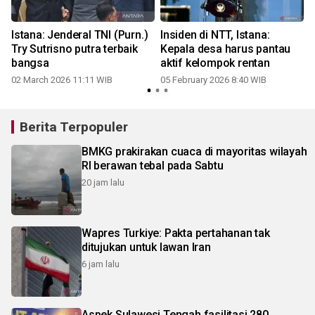
Istana: Jenderal TNI (Purn.)
Insiden di NTT, Istana:
Try Sutrisno putra terbaik
Kepala desa harus pantau
bangsa
aktif kelompok rentan
02 March 2026 11:11 WIB
05 February 2026 8:40 WIB
Berita Terpopuler
BMKG prakirakan cuaca di mayoritas wilayah
RI berawan tebal pada Sabtu
20 jam lalu
Wapres Turkiye: Pakta pertahanan tak
ditujukan untuk lawan Iran
6 jam lalu
Aspek Sulawesi Tengah fasilitasi 280