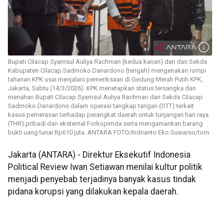
Bupati Cilacap Syamsul Auliya Rachman (kedua kanan) dan dan Sekda
Kabupaten Cilacap Sadmoko Danardono (tengah) mengenakan rompi
tahanan KPK usai menjalani pemeriksaan di Gedung Merah Putih KPK,
Jakarta, Sabtu (14/3/2026). KPK menetapkan status tersangka dan
menahan Bupati Cilacap Syamsul Auliya Rachman dan Sekda Cilacap
Sadmoko Danardono dalam operasi tangkap tangan (OTT) terkait
kasus pemerasan terhadap perangkat daerah untuk tunjangan hari raya
(THR) pribadi dan eksternal Forkopimda serta mengamankan barang
bukti uang tunai Rp610 juta. ANTARA FOTO/Indrianto Eko Suwarso/tom
Jakarta (ANTARA) - Direktur Eksekutif Indonesia
Political Review Iwan Setiawan menilai kultur politik
menjadi penyebab terjadinya banyak kasus tindak
pidana korupsi yang dilakukan kepala daerah.