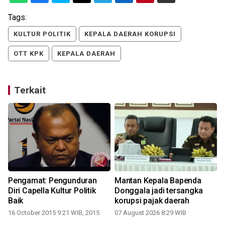
Tags:
KULTUR POLITIK
KEPALA DAERAH KORUPSI
OTT KPK
KEPALA DAERAH
Terkait
Pengamat: Pengunduran
Mantan Kepala Bapenda
Diri Capella Kultur Politik
Donggala jadi tersangka
Baik
korupsi pajak daerah
16 October 2015 9:21 WIB, 2015
07 August 2026 8:29 WIB