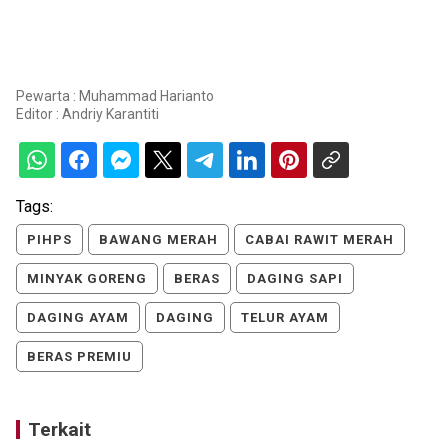
Pewarta : Muhammad Harianto
Editor :
Andriy Karantiti
Tags:
PIHPS
BAWANG MERAH
CABAI RAWIT MERAH
MINYAK GORENG
BERAS
DAGING SAPI
DAGING AYAM
DAGING
TELUR AYAM
BERAS PREMIU
Terkait