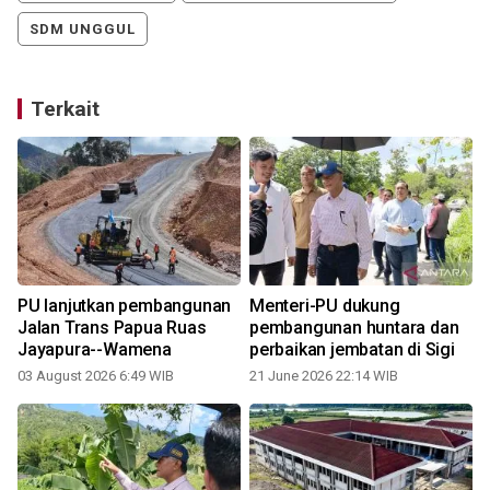
SDM UNGGUL
Terkait
PU lanjutkan pembangunan
Menteri-PU dukung
Jalan Trans Papua Ruas
pembangunan huntara dan
Jayapura--Wamena
perbaikan jembatan di Sigi
03 August 2026 6:49 WIB
21 June 2026 22:14 WIB
2