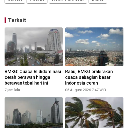
Terkait
BMKG: Cuaca RI didominasi
Rabu, BMKG prakirakan
cerah berawan hingga
cuaca sebagian besar
berawan tebal hari ini
Indonesia cerah
7 jam lalu
05 August 2026 7:47 WIB
3