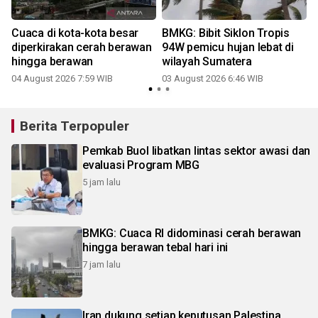
Cuaca di kota-kota besar
BMKG: Bibit Siklon Tropis
diperkirakan cerah berawan
94W pemicu hujan lebat di
a
hingga berawan
wilayah Sumatera
04 August 2026 7:59 WIB
03 August 2026 6:46 WIB
2
Berita Terpopuler
Pemkab Buol libatkan lintas sektor awasi dan
evaluasi Program MBG
5 jam lalu
BMKG: Cuaca RI didominasi cerah berawan
hingga berawan tebal hari ini
7 jam lalu
Iran dukung setiap keputusan Palestina