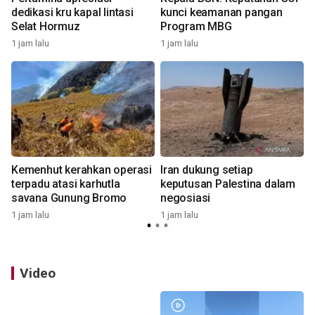
dedikasi kru kapal lintasi
kunci keamanan pangan
Selat Hormuz
Program MBG
1 jam lalu
1 jam lalu
1
Kemenhut kerahkan operasi
Iran dukung setiap
terpadu atasi karhutla
keputusan Palestina dalam
savana Gunung Bromo
negosiasi
1 jam lalu
1 jam lalu
1
Video