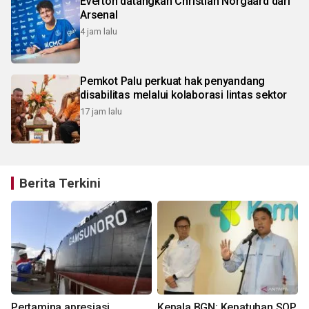
Everton datangkan Christian Norgaard dari
Arsenal
4 jam lalu
Pemkot Palu perkuat hak penyandang
disabilitas melalui kolaborasi lintas sektor
17 jam lalu
Berita Terkini
Pertamina apresiasi
Kepala BGN: Kepatuhan SOP