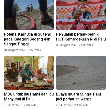
Potensi Karhutla di Sulteng
Penjualan pernak-pernik
pada Kategori Sedang dan
HUT Kemerdekaan RI di Palu
Sangat Tinggi
03 August 2026 21:09 WIB
1
04 August 2026 13:55 WIB
MBG untuk Ibu Hamil dan Ibu
Buaya muara Sungai Palu
Menyusui di Palu
jadi perhatian warga
30 July 2026 12:30 WIB
29 July 2026 20:35 WIB
1