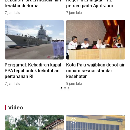
terakhir di Roma
persen pada April-Juni
7 jam lalu
7 jam lalu
8
Pengamat: Kehadiran kapal
Kota Palu wajibkan depot air
PPA tepat untuk kebutuhan
minum sesuai standar
pertahanan RI
kesehatan
7 jam lalu
8 jam lalu
8
Video