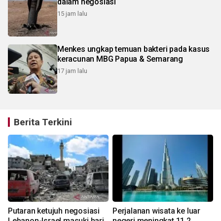
dalam negosiasi
15 jam lalu
Menkes ungkap temuan bakteri pada kasus
keracunan MBG Papua & Semarang
17 jam lalu
Berita Terkini
Putaran ketujuh negosiasi
Perjalanan wisata ke luar
Lebanon-Israel masuki hari
negeri meningkat 11,2