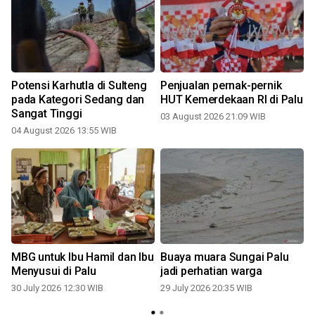
Potensi Karhutla di Sulteng
Penjualan pernak-pernik
pada Kategori Sedang dan
HUT Kemerdekaan RI di Palu
Sangat Tinggi
03 August 2026 21:09 WIB
1
04 August 2026 13:55 WIB
MBG untuk Ibu Hamil dan Ibu
Buaya muara Sungai Palu
Menyusui di Palu
jadi perhatian warga
30 July 2026 12:30 WIB
29 July 2026 20:35 WIB
1