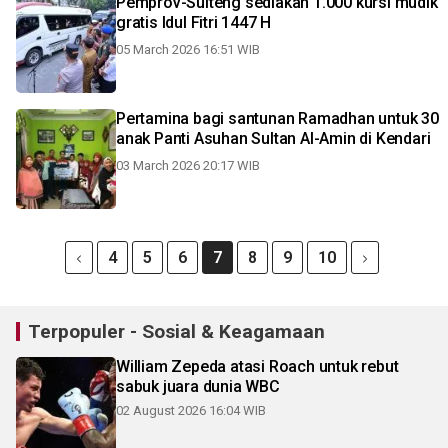
Pemprov-Sulteng sediakan 1.000 kursi mudik
gratis Idul Fitri 1447 H
05 March 2026 16:51 WIB
Pertamina bagi santunan Ramadhan untuk 30
anak Panti Asuhan Sultan Al-Amin di Kendari
03 March 2026 20:17 WIB
4
5
6
7
8
9
10
Terpopuler - Sosial & Keagamaan
William Zepeda atasi Roach untuk rebut
sabuk juara dunia WBC
02 August 2026 16:04 WIB