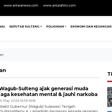
www.antaranews.com
www.antarafoto.com
NAL
SEPUTAR SULTENG
POLHUKAM
EKONOMI DAN KEUANGAN
an
aan
T
Wagub-Sulteng ajak generasi muda
jaga kesehatan mental & jauhi narkoba
10 May 2026 16:56 WIB
Wakil Gubernur (Wagub) Sulawesi Tengah
(Sulteng)Reny A. Lamadjido berpesan kepada generasi