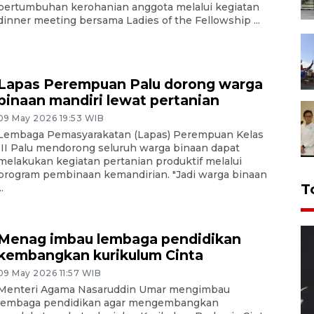
pertumbuhan kerohanian anggota melalui kegiatan
dinner meeting bersama Ladies of the Fellowship ...
Lapas Perempuan Palu dorong warga
binaan mandiri lewat pertanian
09 May 2026 19:53 WIB
Lembaga Pemasyarakatan (Lapas) Perempuan Kelas
III Palu mendorong seluruh warga binaan dapat
melakukan kegiatan pertanian produktif melalui
program pembinaan kemandirian. "Jadi warga binaan
T
..
Menag imbau lembaga pendidikan
kembangkan kurikulum Cinta
09 May 2026 11:57 WIB
Menteri Agama Nasaruddin Umar mengimbau
lembaga pendidikan agar mengembangkan