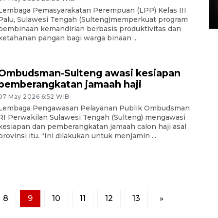
di Satpas Polresta Palu
Lembaga Pemasyarakatan Perempuan (LPP) Kelas III
15 July 2026 14:08 WIB
Palu, Sulawesi Tengah (Sulteng)memperkuat program
pembinaan kemandirian berbasis produktivitas dan
ketahanan pangan bagi warga binaan ...
Ombudsman-Sulteng awasi kesiapan
pemberangkatan jamaah haji
07 May 2026 6:52 WIB
Lembaga Pengawasan Pelayanan Publik Ombudsman
RI Perwakilan Sulawesi Tengah (Sulteng) mengawasi
kesiapan dan pemberangkatan jamaah calon haji asal
provinsi itu. “Ini dilakukan untuk menjamin ...
8
9
10
11
12
13
»