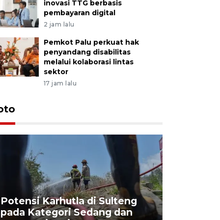
inovasi TTG berbasis
pembayaran digital
2 jam lalu
Pemkot Palu perkuat hak
penyandang disabilitas
melalui kolaborasi lintas
sektor
17 jam lalu
oto
Potensi Karhutla di Sulteng
pada Kategori Sedang dan
Penjuala