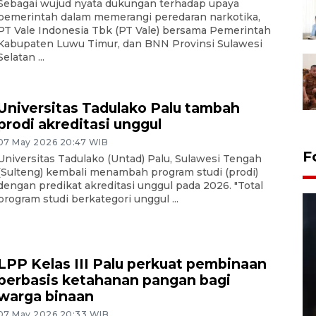
Sebagai wujud nyata dukungan terhadap upaya
pemerintah dalam memerangi peredaran narkotika,
PT Vale Indonesia Tbk (PT Vale) bersama Pemerintah
Kabupaten Luwu Timur, dan BNN Provinsi Sulawesi
Selatan ...
Universitas Tadulako Palu tambah
prodi akreditasi unggul
07 May 2026 20:47 WIB
F
‎Universitas Tadulako (Untad) Palu, Sulawesi Tengah
(Sulteng) kembali menambah program studi (prodi)
dengan predikat akreditasi unggul pada 2026. "Total
program studi berkategori unggul ...
LPP Kelas III Palu perkuat pembinaan
berbasis ketahanan pangan bagi
warga binaan
Layanan pembuatan SIM Baru
07 May 2026 20:33 WIB