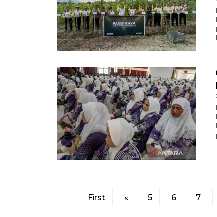
First
«
5
6
7