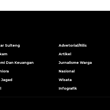
ar Sulteng
Advetorial/Rilis
ukam
Artikel
mi Dan Keuangan
Jurnalisme Warga
iora
Nasional
s Jagad
Wisata
l
Infografik