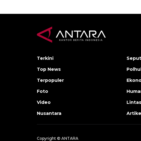
Terkini
Seput
Top News
Polh
Terpopuler
Ekono
Foto
Human
Video
Linta
Nusantara
Artike
Copyright © ANTARA