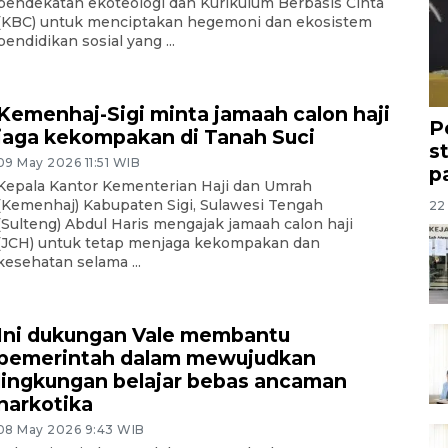
pendekatan ekoteologi dan Kurikulum Berbasis Cinta
(KBC) untuk menciptakan hegemoni dan ekosistem
pendidikan sosial yang ...
Kemenhaj-Sigi minta jamaah calon haji
P
jaga kekompakan di Tanah Suci
s
09 May 2026 11:51 WIB
p
Kepala Kantor Kementerian Haji dan Umrah
(Kemenhaj) Kabupaten Sigi, Sulawesi Tengah
22 
(Sulteng) Abdul Haris mengajak jamaah calon haji
(JCH) untuk tetap menjaga kekompakan dan
kesehatan selama ...
Ini dukungan Vale membantu
pemerintah dalam mewujudkan
lingkungan belajar bebas ancaman
narkotika
08 May 2026 9:43 WIB