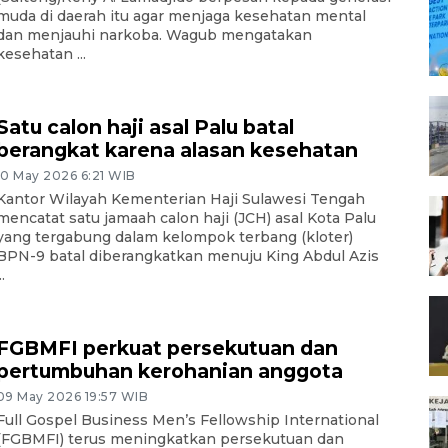
muda di daerah itu agar menjaga kesehatan mental
dan menjauhi narkoba. Wagub mengatakan
kesehatan ...
Satu calon haji asal Palu batal
berangkat karena alasan kesehatan
10 May 2026 6:21 WIB
Kantor Wilayah Kementerian Haji Sulawesi Tengah
mencatat satu jamaah calon haji (JCH) asal Kota Palu
yang tergabung dalam kelompok terbang (kloter)
BPN-9 batal diberangkatkan menuju King Abdul Azis
..
FGBMFI perkuat persekutuan dan
pertumbuhan kerohanian anggota
09 May 2026 19:57 WIB
Full Gospel Business Men’s Fellowship International
(FGBMFI) terus meningkatkan persekutuan dan