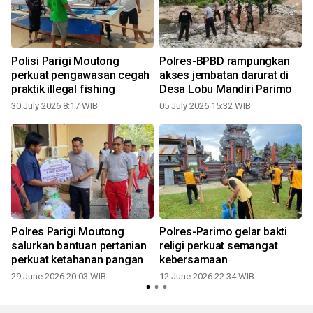
1
Polisi Parigi Moutong
Polres-BPBD rampungkan
perkuat pengawasan cegah
akses jembatan darurat di
praktik illegal fishing
Desa Lobu Mandiri Parimo
30 July 2026 8:17 WIB
05 July 2026 15:32 WIB
Polres Parigi Moutong
Polres-Parimo gelar bakti
salurkan bantuan pertanian
religi perkuat semangat
perkuat ketahanan pangan
kebersamaan
1
29 June 2026 20:03 WIB
12 June 2026 22:34 WIB