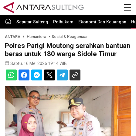
Seputar Sulteng
Polhukam
Ekonomi Dan Keuangan
H
ANTARA
Humaniora
Sosial & Keagamaan
Polres Parigi Moutong serahkan bantuan
beras untuk 180 warga Sidole Timur
Sabtu, 16 Mei 2026 19:14 WIB