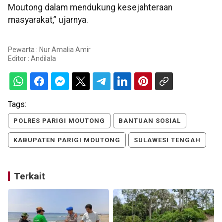
Moutong dalam mendukung kesejahteraan
masyarakat,” ujarnya.
Pewarta : Nur Amalia Amir
Editor :
Andilala
Tags:
POLRES PARIGI MOUTONG
BANTUAN SOSIAL
KABUPATEN PARIGI MOUTONG
SULAWESI TENGAH
Terkait