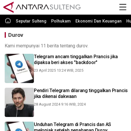
Seputar Sulteng
Polhukam
Ekonomi Dan Keuangan
H
Durov
Kami mempunyai 11 berita tentang durov.
Telegram ancam tinggalkan Prancis jika
dipaksa beri akses "backdoor"
23 April 2025 13:24 WIB, 2025
Pendiri Telegram dilarang tinggalkan Prancis
jika dikenai dakwaan
28 August 2024 9:16 WIB, 2024
Unduhan Telegram di Prancis dan AS
melonjak setelah penahanan Durov