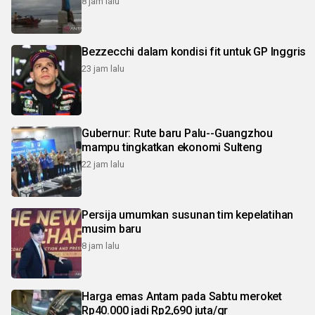
8 jam lalu
Bezzecchi dalam kondisi fit untuk GP Inggris
23 jam lalu
Gubernur: Rute baru Palu--Guangzhou
mampu tingkatkan ekonomi Sulteng
22 jam lalu
Persija umumkan susunan tim kepelatihan
musim baru
8 jam lalu
Harga emas Antam pada Sabtu meroket
Rp40.000 jadi Rp2,690 juta/gr