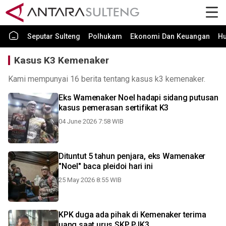
Seputar Sulteng
Polhukam
Ekonomi Dan Keuangan
H
Kasus K3 Kemenaker
Kami mempunyai 16 berita tentang kasus k3 kemenaker.
Eks Wamenaker Noel hadapi sidang putusan
kasus pemerasan sertifikat K3
04 June 2026 7:58 WIB
Dituntut 5 tahun penjara, eks Wamenaker
"Noel" baca pleidoi hari ini
25 May 2026 8:55 WIB
KPK duga ada pihak di Kemenaker terima
uang saat urus SKP PJK3