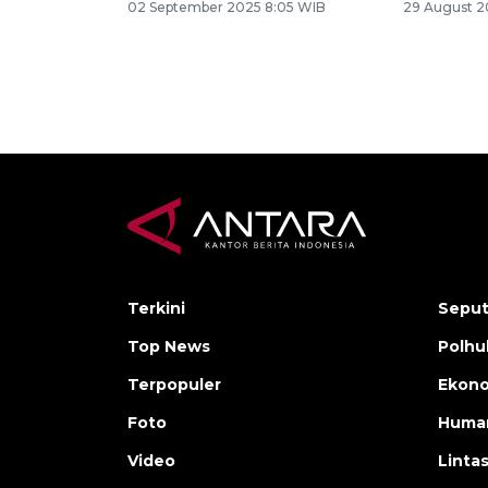
02 September 2025 8:05 WIB
29 August 2
Terkini
Seput
Top News
Polh
Terpopuler
Ekono
Foto
Human
Video
Linta