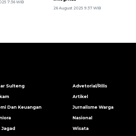
025 7:36 WIB
26 August 2025 9:37 WIB
ar Sulteng
Advetorial/Rilis
ukam
Artikel
mi Dan Keuangan
Jurnalisme Warga
iora
Nasional
s Jagad
Wisata