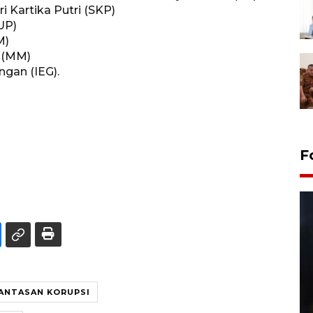
 Kartika Putri (SKP)
UP)
M)
d (MM)
gan (IEG).
F
ANTASAN KORUPSI
Layanan pembuatan SIM Baru