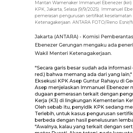
Mantan Wamenaker Immanuel Ebenezer (kiri) 
KPK, Jakarta, Selasa (9/9/2025). Immanuel Ebe
pemerasan pengurusan sertifikat keselamatan 
Ketenagakerjaan. ANTARA FOTO/Reno Esnir/f
Jakarta (ANTARA) - Komisi Pemberant
Ebenezer Gerungan mengaku ada penerim
Wakil Menteri Ketenagakerjaan.
"Secara garis besar sudah ada informas
red.) bahwa memang ada dari yang lain,
Eksekusi KPK Asep Guntur Rahayu di Gedu
Asep menjelaskan Immanuel Ebenezer me
dugaan pemerasan terkait dengan pengu
Kerja (K3) di lingkungan Kementerian Ke
Oleh sebab itu, penyidik KPK sedang me
Terlebih, untuk kasus pengurusan sertif
berbeda dengan hasil penelusuran lemba
"Awalnya, kalau yang terkait dengan sert