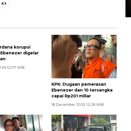
di Satpas Polresta Palu
 K3
15 July 2026 14:08 WIB
rdana korupsi
Ebenezer digelar
pan
2026 12:07 WIB
KPK: Dugaan pemerasan
Ebenezer dan 10 tersangka
capai Rp201 miliar
18 December 2025 12:28 WIB