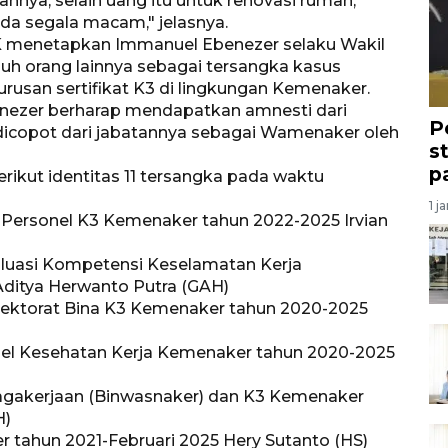
annya, selain uang itu untuk renovasi rumah,
a segala macam," jelasnya.
K menetapkan Immanuel Ebenezer selaku Wakil
uh orang lainnya sebagai tersangka kasus
usan sertifikat K3 di lingkungan Kemenaker.
nezer berharap mendapatkan amnesti dari
P
dicopot dari jabatannya sebagai Wamenaker oleh
s
p
rikut identitas 11 tersangka pada waktu
1 j
 Personel K3 Kemenaker tahun 2022-2025 Irvian
aluasi Kompetensi Keselamatan Kerja
ditya Herwanto Putra (GAH)
irektorat Bina K3 Kemenaker tahun 2020-2025
nel Kesehatan Kerja Kemenaker tahun 2020-2025
agakerjaan (Binwasnaker) dan K3 Kemenaker
H)
 tahun 2021-Februari 2025 Hery Sutanto (HS)