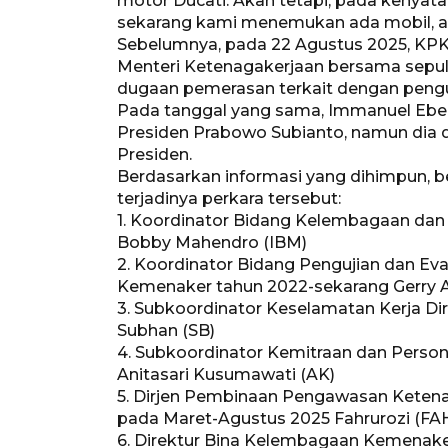
motor Ducati. Akan tetapi, pada kenyata
sekarang kami menemukan ada mobil, ad
Sebelumnya, pada 22 Agustus 2025, KP
Menteri Ketenagakerjaan bersama sepul
dugaan pemerasan terkait dengan pengur
Pada tanggal yang sama, Immanuel Ebe
Presiden Prabowo Subianto, namun dia 
Presiden.
Berdasarkan informasi yang dihimpun, be
terjadinya perkara tersebut:
1. Koordinator Bidang Kelembagaan dan
Bobby Mahendro (IBM)
2. Koordinator Bidang Pengujian dan Ev
Kemenaker tahun 2022-sekarang Gerry A
3. Subkoordinator Keselamatan Kerja D
Subhan (SB)
4. Subkoordinator Kemitraan dan Perso
Anitasari Kusumawati (AK)
5. Dirjen Pembinaan Pengawasan Keten
pada Maret-Agustus 2025 Fahrurozi (FA
6. Direktur Bina Kelembagaan Kemenaker