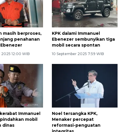
n masih berproses,
KPK dalami Immanuel
anjang penahanan
Ebenezer sembunyikan tiga
 Ebenezer
mobil secara spontan
r 2025 12:00 WIB
10 September 2025 7:59 WIB
kerabat Immanuel
Noel tersangka KPK,
pindahkan mobil
Menaker percepat
h dinas
reformasi-penguatan
integritas