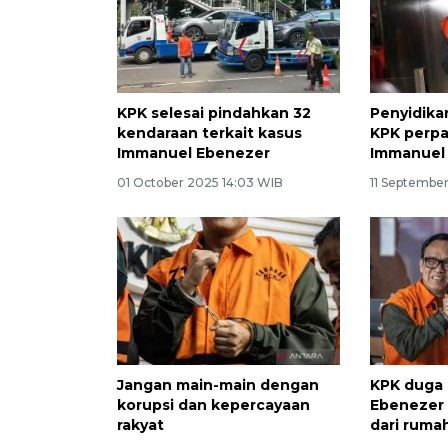
KPK selesai pindahkan 32
Penyidika
kendaraan terkait kasus
KPK perp
Immanuel Ebenezer
Immanuel
01 October 2025 14:03 WIB
11 Septembe
Jangan main-main dengan
KPK duga 
korupsi dan kepercayaan
Ebenezer 
rakyat
dari ruma