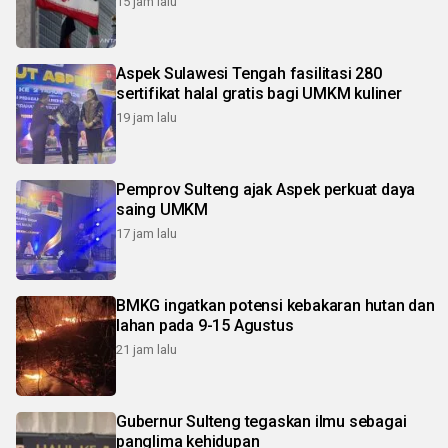
15 jam lalu
Aspek Sulawesi Tengah fasilitasi 280
sertifikat halal gratis bagi UMKM kuliner
19 jam lalu
Pemprov Sulteng ajak Aspek perkuat daya
saing UMKM
17 jam lalu
BMKG ingatkan potensi kebakaran hutan dan
lahan pada 9-15 Agustus
21 jam lalu
Gubernur Sulteng tegaskan ilmu sebagai
panglima kehidupan