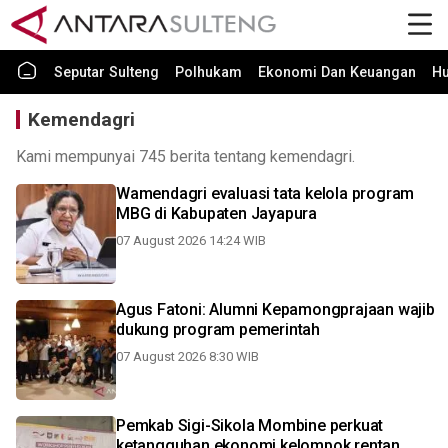
Seputar Sulteng
Polhukam
Ekonomi Dan Keuangan
H
Kemendagri
Kami mempunyai 745 berita tentang kemendagri.
Wamendagri evaluasi tata kelola program
MBG di Kabupaten Jayapura
07 August 2026 14:24 WIB
Agus Fatoni: Alumni Kepamongprajaan wajib
dukung program pemerintah
07 August 2026 8:30 WIB
Pemkab Sigi-Sikola Mombine perkuat
ketangguhan ekonomi kelompok rentan