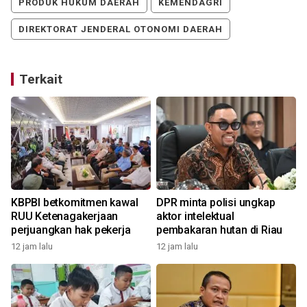
PRODUK HUKUM DAERAH
KEMENDAGRI
DIREKTORAT JENDERAL OTONOMI DAERAH
Terkait
n
KBPBI betkomitmen kawal
DPR minta polisi ungkap
RUU Ketenagakerjaan
aktor intelektual
perjuangkan hak pekerja
pembakaran hutan di Riau
12 jam lalu
12 jam lalu
1