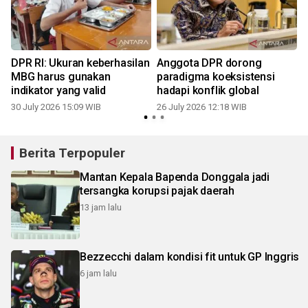
DPR RI: Ukuran keberhasilan
Anggota DPR dorong
g
MBG harus gunakan
paradigma koeksistensi
indikator yang valid
hadapi konflik global
30 July 2026 15:09 WIB
26 July 2026 12:18 WIB
1
Berita Terpopuler
Mantan Kepala Bapenda Donggala jadi
tersangka korupsi pajak daerah
13 jam lalu
Bezzecchi dalam kondisi fit untuk GP Inggris
6 jam lalu