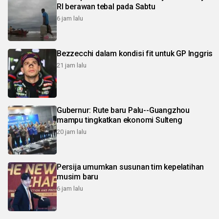
RI berawan tebal pada Sabtu
6 jam lalu
Bezzecchi dalam kondisi fit untuk GP Inggris
21 jam lalu
Gubernur: Rute baru Palu--Guangzhou
mampu tingkatkan ekonomi Sulteng
20 jam lalu
Persija umumkan susunan tim kepelatihan
musim baru
6 jam lalu